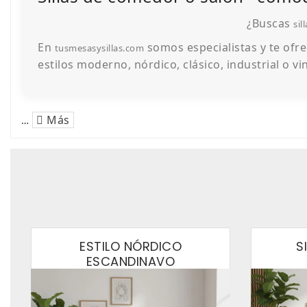
¿Buscas
sil
En
somos especialistas y te ofr
tusmesasysillas.com
estilos moderno, nórdico, clásico, industrial o vi
Más
…
ESTILO NÓRDICO
S
ESCANDINAVO