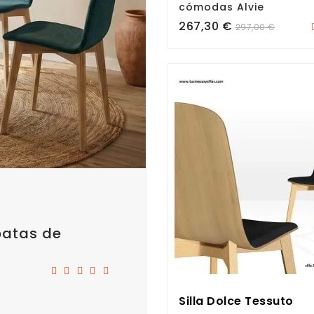
cómodas Alvie
Precio
267,30 €
297,00 €
patas de
Silla Dolce Tessuto