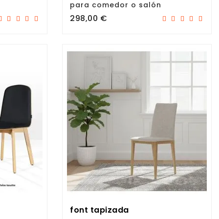
para comedor o salón
Precio
298,00 €
font tapizada