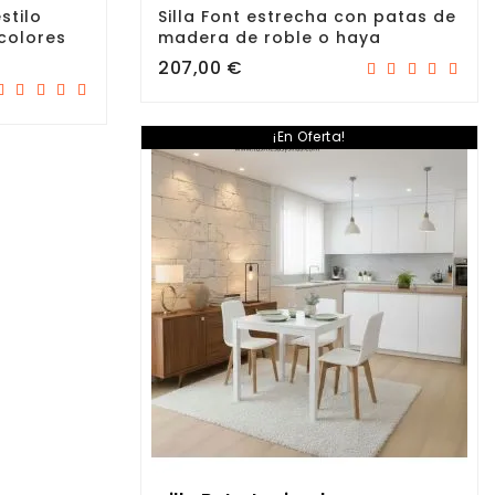
stilo
Silla Font estrecha con patas de
 colores
madera de roble o haya
Precio
207,00 €
¡En Oferta!