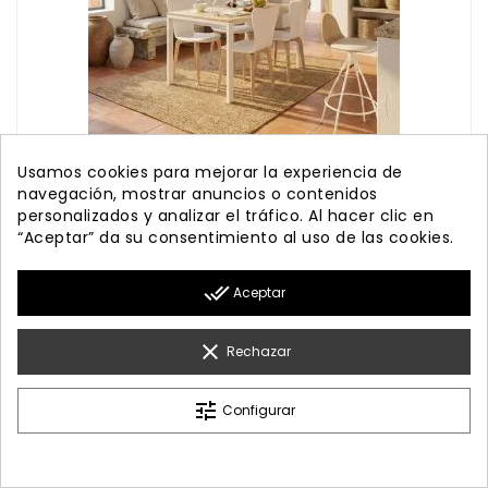
Usamos cookies para mejorar la experiencia de
navegación, mostrar anuncios o contenidos
Txindoki 140x80
personalizados y analizar el tráfico. Al hacer clic en
“Aceptar” da su consentimiento al uso de las cookies.
Mesa Txindoki 140x80 cm extensible cocina y
comedor de diseño moderno
Precio
1.034,00 €
done_all
Aceptar
clear
Rechazar
tune
Configurar
Mostrando 1-26 De 37 Artículo(s)