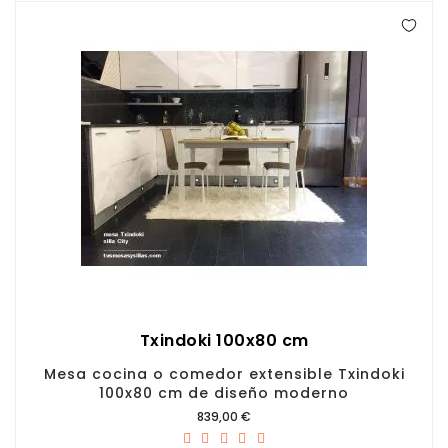
Txindoki 100x80 cm
Mesa cocina o comedor extensible Txindoki
100x80 cm de diseño moderno
Precio
839,00 €