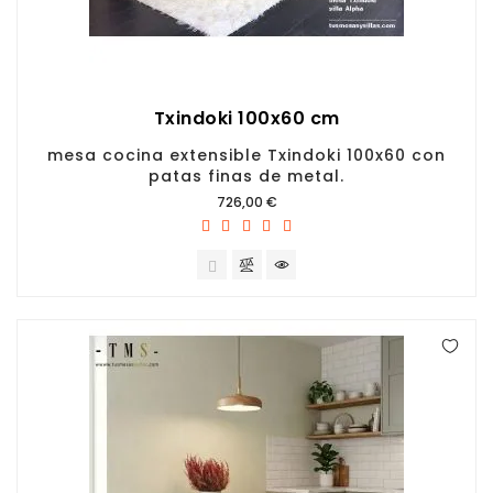
Txindoki 100x60 cm
mesa cocina extensible Txindoki 100x60 con
patas finas de metal.
Precio
726,00 €