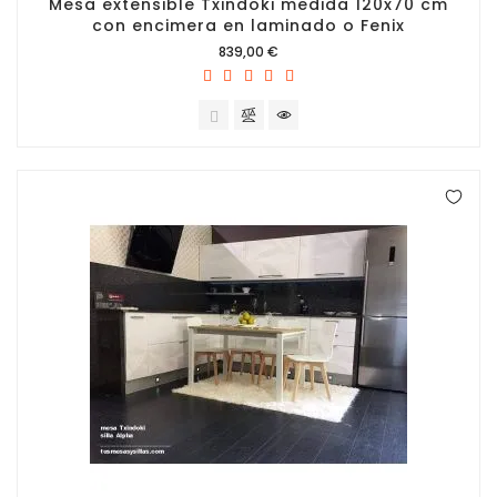
Mesa extensible Txindoki medida 120x70 cm
con encimera en laminado o Fenix
Precio
839,00 €