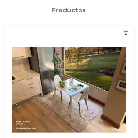
Porcelánico
Productos
Dekton
Stock
Taburetes
Altos
Exterior/jardín