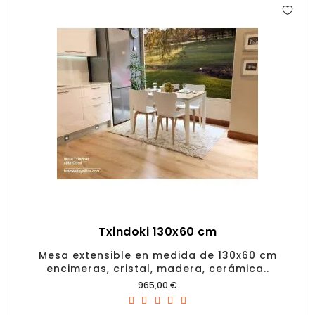
Txindoki 130x60 cm
Mesa extensible en medida de 130x60 cm
encimeras, cristal, madera, cerámica..
Precio
965,00 €