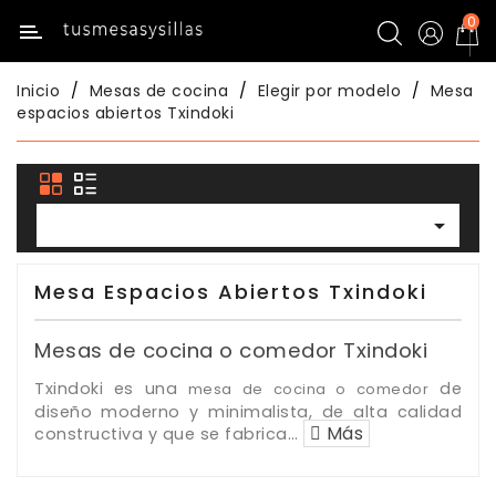
0
Categoría
Inicio
Mesas de cocina
Elegir por modelo
Mesa
Inicio
espacios abiertos Txindoki
Mesas
De
Cocina

Sillas
De
Mesa Espacios Abiertos Txindoki
Cocina
Mesas de cocina o comedor Txindoki
Mesas
Comedor
Txindoki es una
de
mesa de cocina o comedor
diseño moderno y minimalista, de alta calidad
Más
constructiva y que se fabrica
…
Sillas
Comedor