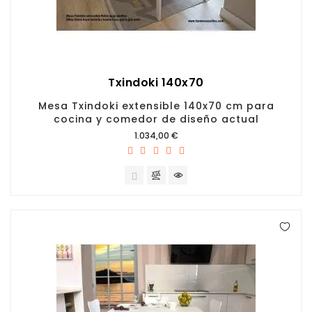
Txindoki 140x70
Mesa Txindoki extensible 140x70 cm para
cocina y comedor de diseño actual
Precio
1.034,00 €