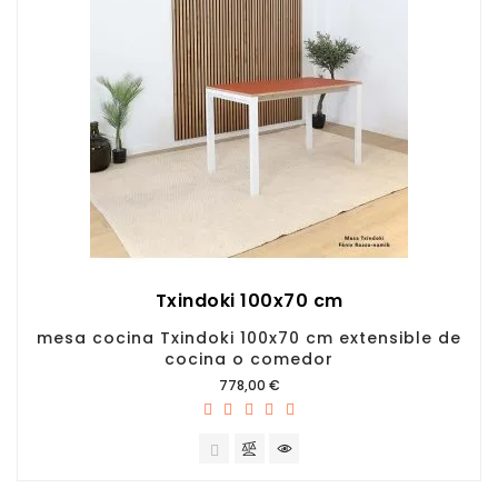
Txindoki 100x70 cm
mesa cocina Txindoki 100x70 cm extensible de
cocina o comedor
Precio
778,00 €