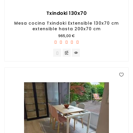
Txindoki 130x70
Mesa cocina Txindoki Extensible 130x70 cm
extensible hasta 200x70 cm
Precio
965,00 €