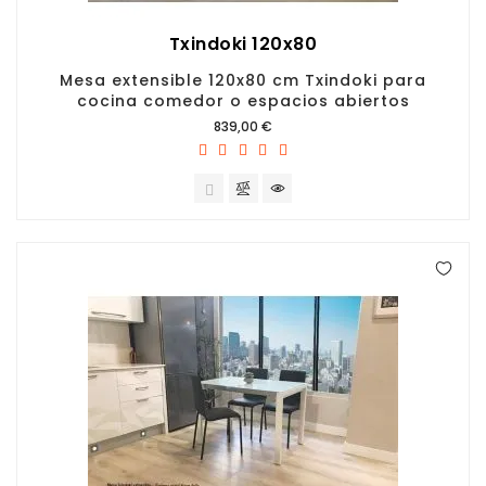
Txindoki 120x80
Mesa extensible 120x80 cm Txindoki para
cocina comedor o espacios abiertos
Precio
839,00 €