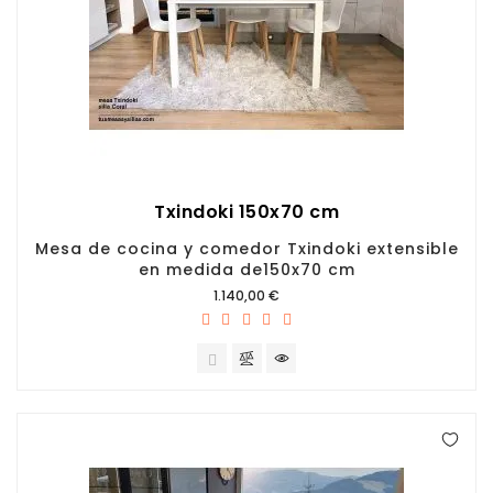
Txindoki 150x70 cm
Mesa de cocina y comedor Txindoki extensible
en medida de150x70 cm
Precio
1.140,00 €