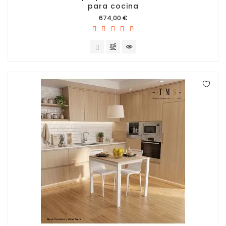
para cocina
Precio
674,00 €