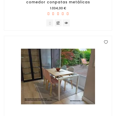
comedor conpatas metálicas
Precio
1.034,00 €