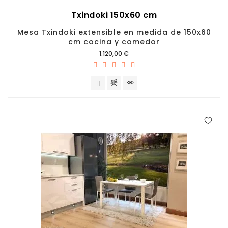
Txindoki 150x60 cm
Mesa Txindoki extensible en medida de 150x60
cm cocina y comedor
Precio
1.120,00 €