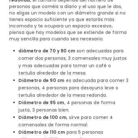
redonda
, el tamaño depende del numero de
personas que coméis a diario y el uso que le das,
Porcelánico
no eligas un modelo con un diámetro grande si no
tienes espacio suficiente ya que estarás más
Dekton
incomoda y te ocupara un espacio excesivo,
piensa que hay modelos que se extiende de forma
Stock
muy sencilla para cuando sea necesario.
diámetro de 70 y 80 cm
son adecuadas para
Taburetes
comer dos personas, 3 comensales muy justos
Altos
y mas adecuadas para tomar un café o
tertulia alrededor de la mesa.
Exterior/jardín
Diámetro de 90 cm
es adecuada para comer 3
personas, 4 personas para desayuno leve o
tertulia alrededor de la mesa redonda.
Diámetro de 95 cm
, 4 personas de forma
justa, 3 personas bien.
Diámetro de 100 cm
, sirve para comer 4
comensales de forma normal.
Diámetro de 110 cm
para 5 personas