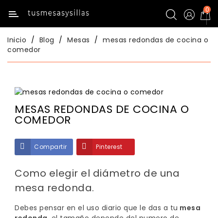
0
Categoría
Inicio
Blog
Mesas
mesas redondas de cocina o
Inicio
comedor
Mesas
De
Cocina
MESAS REDONDAS DE COCINA O
Sillas
COMEDOR
De
Cocina
Compartir
Pinterest
Mesas
Comedor
Como elegir el diámetro de una
mesa redonda.
Sillas
Comedor
Debes pensar en el uso diario que le das a tu
mesa