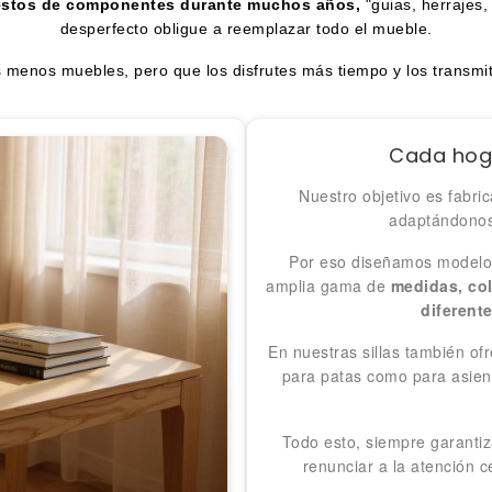
estos de componentes durante muchos años,
"guias, herrajes,
desperfecto obligue a reemplazar todo el mueble.
enos muebles, pero que los disfrutes más tiempo y los transmitas
Cada hoga
Nuestro objetivo es fabr
adaptándonos
Por eso diseñamos modelos
amplia gama de
medidas, col
diferent
En nuestras sillas también o
para patas como para asien
Todo esto, siempre garant
renunciar a la atención c