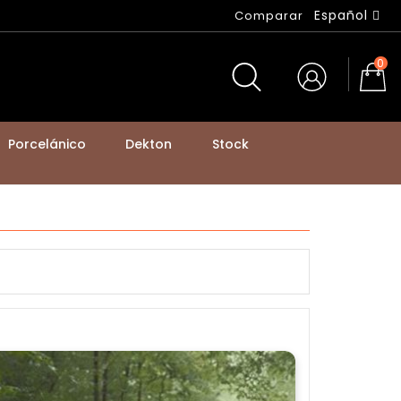
Español
Comparar
0
Porcelánico
Dekton
Stock
BASTIDORES DE MESA Y PATAS DE MOSTRADOR