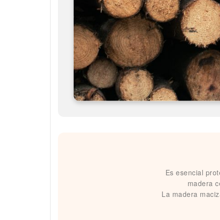
Es esencial pro
madera ce
La madera maciza 