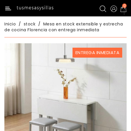
0
Categoría
Inicio
stock
Mesa en stock extensible y estrecha
Inicio
de cocina Florencia con entrega inmediata
Mesas
De
ENTREGA INMEDIATA
Cocina
Sillas
De
Cocina
Mesas
Comedor
Sillas
Comedor