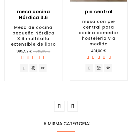
mesa cocina
pie central
Nórdica 3.6
mesa con pie
central para
Mesa de cocina
cocina comedor
pequeña Nórdica
hosteleria y a
3.6 multitalla
medida
extensible de libro
Precio
Precio
431,00 €
985,52 €
1.016,00 €
16 MISMA CATEGORIA: