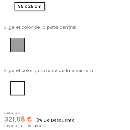
95 x 25 cm
Elige el color de la pata central
Aluminio
Elige el color y material de la encimera
Laminado
blanco
liso
mate
349,00 €
321,08 €
8% De Descuento
Impuestos incluidos