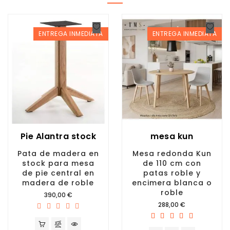
ENTREGA INMEDIATA
ENTREGA INMEDIATA
Pie Alantra stock
mesa kun
Pata de madera en
Mesa redonda Kun
stock para mesa
de 110 cm con
de pie central en
patas roble y
madera de roble
encimera blanca o
roble
Precio
390,00 €
Precio
288,00 €