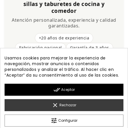
sillas y taburetes de cocina y
comedor
Atención personalizada, experiencia y calidad
garantizadas.
+20 años de experiencia
Fabricación nacional
Garantía de 3 años
Envío gratis
Usamos cookies para mejorar la experiencia de
navegación, mostrar anuncios o contenidos
personalizados y analizar el tráfico. Al hacer clic en
“Aceptar” da su consentimiento al uso de las cookies.

PRODUCTOS
done_all
Aceptar

NUESTRA EMPRESA

MI CUENTA
clear
Rechazar

INFORMACIÓN
tune
Configurar
© 2026 - Diseño Web By Optimiza