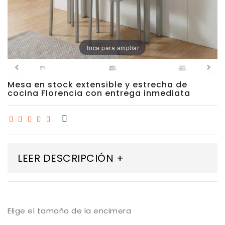
Porcelánico
Dekton
Toca para ampliar
Stock
Mesa en stock extensible y estrecha de
Taburetes
cocina Florencia con entrega inmediata
Altos
Exterior/jardín
LEER DESCRIPCIÓN +
Elige el tamaño de la encimera