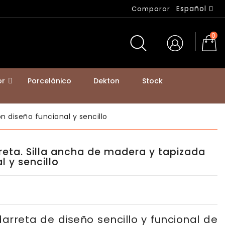
Español
Comparar
0
or
Porcelánico
Dekton
Stock
avo
BASTIDORES DE MESA Y PATAS DE MOSTRADOR
n diseño funcional y sencillo
reta. Silla ancha de madera y tapizada
l y sencillo
arreta de diseño sencillo y funcional de