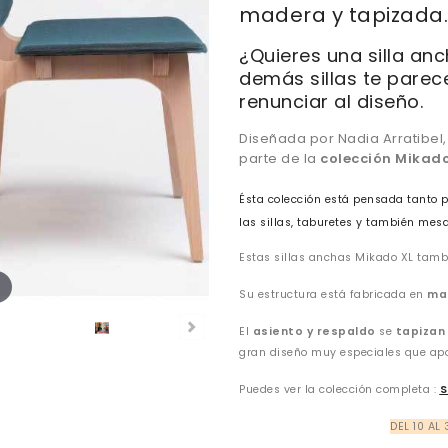
madera y tapizada.
¿Quieres una silla an
demás sillas te parece
renunciar al diseño.
Diseñada por Nadia Arratibel, 
parte de la
colección Mikado
Ésta colección está pensada tanto
las sillas, taburetes y también mesa
Estas sillas anchas Mikado XL tambi
Su estructura está fabricada en
ma
El
asiento y respaldo
se
tapizan
gran diseño muy especiales que apo
Puedes ver la colección completa :
S
DEL 10 AL