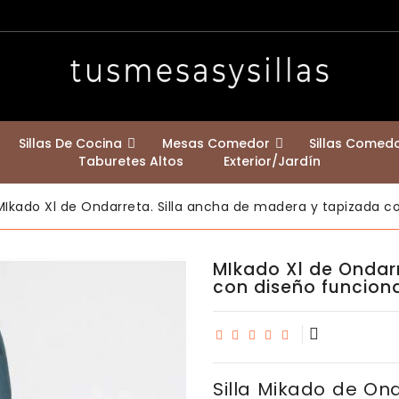
Sillas De Cocina
Mesas Comedor
Sillas Comed
Taburetes Altos
Exterior/jardín
Mesas Redondas Comedor
Mesa De Patas Cruzadas Klara
Mesas Con Encimera Madera Maciza
Mesas Extensibles A 2,50 Y 3 Metros
Mesas Con Encimera De Fenix
Bastidores De Mesa Y Patas De Mostrador
Estilo Nórdico Escandin
Contemporáneas / Modernas
Sillas Para Casa Con Mascotas
MIkado Xl de Ondarreta. Silla ancha de madera y tapizada co
MIkado Xl de Ondar
con diseño funciona
Silla Mikado de Ond