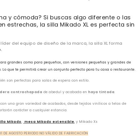
cha y cómoda? Si buscas algo diferente o las
n estrechas, la silla Mikado XL es perfecta sin
líder del equipo de diseño de la marca, la silla XL forma
.
 para grandes como para pequeños, con versiones pequeñas y grandes de
. Lo que te permitirá crear un conjunto perfecto para tu casa o restaurante.
én son perfectas para salas de espera con estilo.
dera contrachapada
de abedul y acabada en
haya tintada
.
con una gran variedad de acabados, desde tejidos vinílicos a telas de
rtarán carácter a cualquier estancia.
illa Mikado
,
mesa Mikado extensible
,
y Mikado Xs
 31 DE AGOSTO PERIODO NO VÁLIDO DE FABRICACIÓN