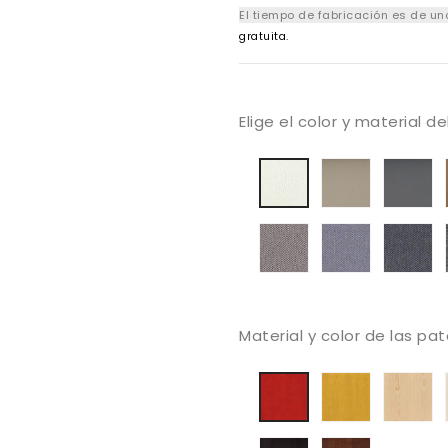
El tiempo de fabricación es de u
gratuita.
Elige el color y material d
Tapizado
Ta
Tapizado
Valencia
Va
A
Taupe
A
Valencia
pe
Blanco
Tapizado
Tapizado
Ta
Puro
A-
A-
A
Era
Era
Er
Generation
Forecast
Pr
Material y color de las pa
Haya
H
Haya
barnizada
ba
barnizada
mostaza
na
rojo
Haya
Madera