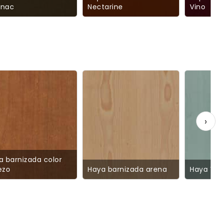
nac
Nectarine
Vino
›
a barnizada color
ezo
Haya barnizada arena
Haya V