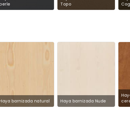
perle
Topo
Cog
Hay
Haya barnizada natural
Haya barnizada Nude
cer