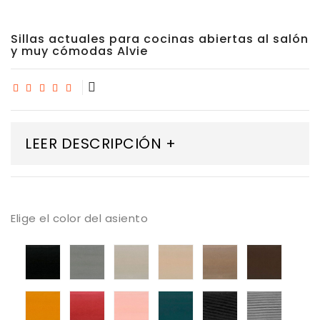
Sillas actuales para cocinas abiertas al salón
y muy cómodas Alvie
LEER DESCRIPCIÓN +
Elige el color del asiento
tapizado
tapizado
tapizado
tapizado
tapizado
tapiza
armani
armani
armani
armani
armani
armani
01
03
04
05
07
08
tapizado
tapizado
tapizado
tapizado
tapizado
tapiza
armani
armani
armani
armani
ander
ander