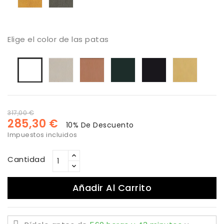
Elige el color de las patas
Arena
Cobre
Antracita
Negro
Oro
Blanco
317,00 €
285,30 €
10% De Descuento
Impuestos incluidos
Cantidad
Añadir Al Carrito