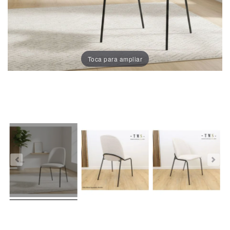
Porcelánico
Dekton
Toca para ampliar
Stock
Taburetes
Altos
Exterior/jardín