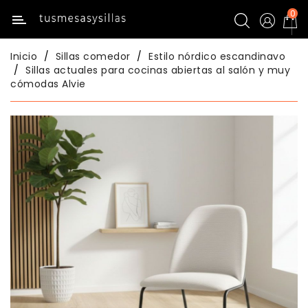
0
Categoría
Inicio
Sillas comedor
Estilo nórdico escandinavo
Inicio
Sillas actuales para cocinas abiertas al salón y muy
cómodas Alvie
Mesas
De
Cocina
Sillas
De
Cocina
Mesas
Comedor
Sillas
Comedor