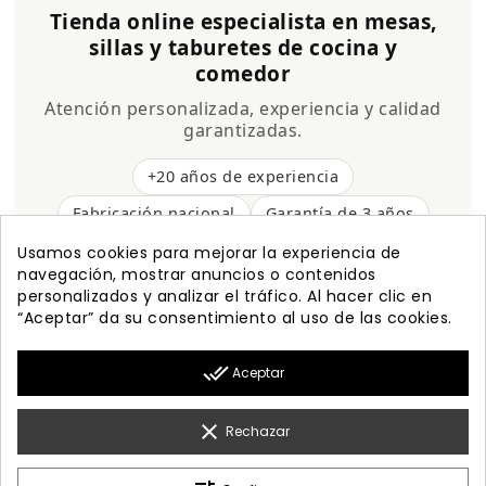
Tienda online especialista en mesas,
sillas y taburetes de cocina y
comedor
Atención personalizada, experiencia y calidad
garantizadas.
+20 años de experiencia
Fabricación nacional
Garantía de 3 años
Envío gratis
Usamos cookies para mejorar la experiencia de
navegación, mostrar anuncios o contenidos
personalizados y analizar el tráfico. Al hacer clic en
“Aceptar” da su consentimiento al uso de las cookies.

PRODUCTOS
done_all
Aceptar

NUESTRA EMPRESA

MI CUENTA
clear
Rechazar

INFORMACIÓN