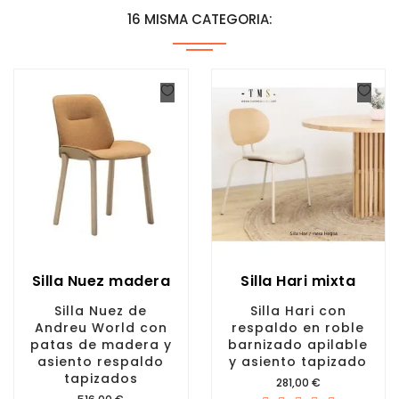
16 MISMA CATEGORIA:
Silla Nuez madera
Silla Hari mixta
Silla Nuez de
Silla Hari con
Andreu World con
respaldo en roble
patas de madera y
barnizado apilable
asiento respaldo
y asiento tapizado
tapizados
Precio
281,00 €
Precio