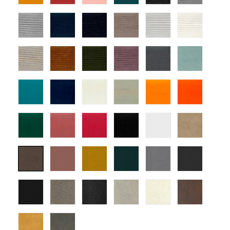
09
12
13
14
01
03
tapizado
tapizado
tapizado
tapizado
tapizado
tapiza
ander
ander
ander
ander
ander
ander
04
06
07
10
12
14
tapizado
tapizado
tapizado
tapizado
atlas-
atlas-
ander
ander
ander
ander
1
3
15
18
25
22
atlas-
atlas-
atlas-
atlas-
atlas-
atlas-
5
7
10
11
15
18
atlas-
atlas-
atlas-
atlas-
Mystic
Mystic
25
28
29
30
Blanco
Tortola
Mystic
Mystic
Mystic
Mystic
Mystic
Mystic
Rosa
Mostaza
Turquesa
Gris
Grafito
Nuez
Mystic
montana
montana
montana
montana
monta
Antracita
7
1
9
10
13
montana
montana
17
18