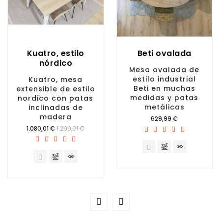
Kuatro, estilo
Beti ovalada
nórdico
Mesa ovalada de
estilo industrial
Kuatro, mesa
Beti en muchas
extensible de estilo
medidas y patas
nordico con patas
metálicas
inclinadas de
madera
Precio
629,99 €
Precio
1.080,01 €
1.200,01 €