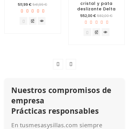
cristal y pata
Precio
511,99 €
541,99 €
deslizante Delta
Precio
552,00 €
582,00 €
Nuestros compromisos de
empresa
Prácticas responsables
En tusmesasysillas.com siempre