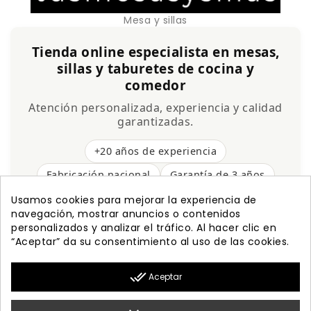
Mesa y sillas
Tienda online especialista en mesas,
sillas y taburetes de cocina y
comedor
Atención personalizada, experiencia y calidad
garantizadas.
+20 años de experiencia
Fabricación nacional
Garantía de 3 años
Envío gratis
Usamos cookies para mejorar la experiencia de
navegación, mostrar anuncios o contenidos
personalizados y analizar el tráfico. Al hacer clic en
“Aceptar” da su consentimiento al uso de las cookies.

PRODUCTOS
done_all
Aceptar

NUESTRA EMPRESA

MI CUENTA