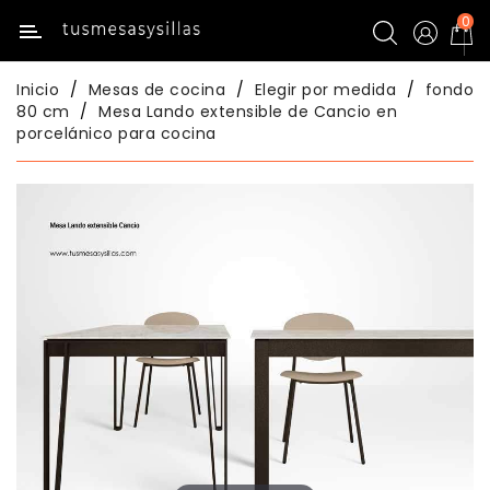
0
Categoría
Inicio
Mesas de cocina
Elegir por medida
fondo
Inicio
80 cm
Mesa Lando extensible de Cancio en
porcelánico para cocina
Mesas
De
Cocina
Sillas
De
Cocina
Mesas
Comedor
Sillas
Comedor