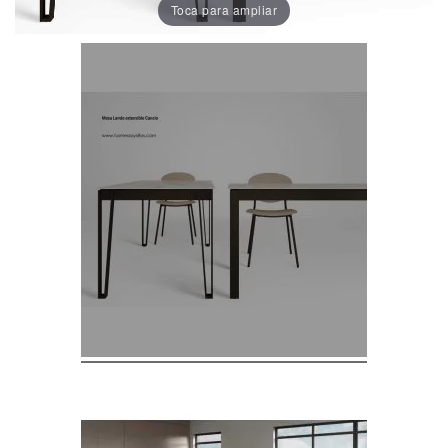
Toca para ampliar
Porcelánico
Dekton
Stock
Taburetes
Altos
Exterior/jardín