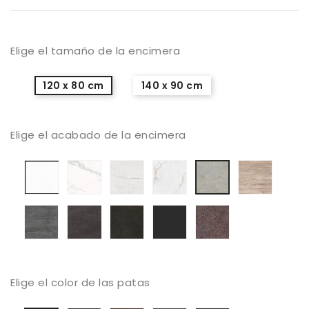
Elige el tamaño de la encimera
120 x 80 cm
140 x 90 cm
Elige el acabado de la encimera
Porcelanico
Porcelanico
Porcelanico
Porcelanico
Porcel
Porcelanico
Artic
Calacatta
Mont
Abu
Sabbia
Beton
nieve
Silk
Blanc
Dhabi
Veneci
Porcelanico
Porcelanico
Porcelanico
Porcelanico
Porcelanico
Aspen
Basalto
Calatorao
Nero
Iron
Grey
Zimbaue
grey
Elige el color de las patas