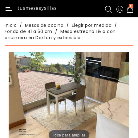
0
Categoría
Inicio
Mesas de cocina
Elegir por medida
Inicio
Fondo de 41 a 50 cm
Mesa estrecha Livia con
encimera en Dekton y extensible
Mesas
De
Cocina
Sillas
De
Cocina
Mesas
Comedor
Sillas
Comedor
Toca para ampliar