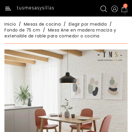
0
Categoría
Inicio
Mesas de cocina
Elegir por medida
Inicio
Fondo de 75 cm
Mesa Ane en madera maciza y
extensible de roble para comedor o cocina
Mesas
De
Cocina
Sillas
De
Cocina
Mesas
Comedor
Sillas
Comedor