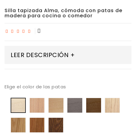
Silla tapizada Alma, cómoda con patas de
madera para cocina o comedor
LEER DESCRIPCIÓN +
Elige el color de las patas
Madera
Madera
Madera
madera
Mader
Madera
maciza
Haya
Haya
Haya
Roble
Haya
de
tostada
color
color
blanqu
blanqueada
haya
trufa
Nogal
Madera
Madera
Madera
barnizada
Roble
roble
roble
natural
barnizado
color
color