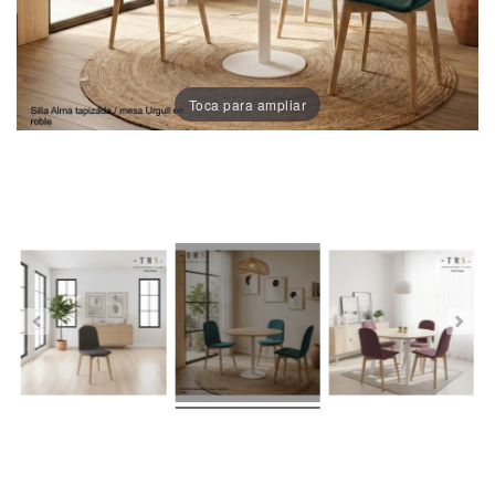
Porcelánico
Dekton
Toca para ampliar
Stock
Taburetes
Altos
Exterior/jardín