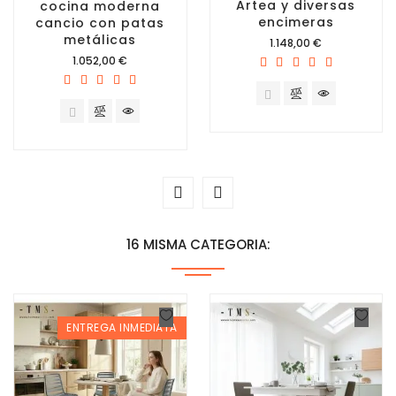
Artea y diversas
cocina moderna
encimeras
cancio con patas
metálicas
Precio
1.148,00 €
Precio
1.052,00 €
16 MISMA CATEGORIA:
ENTREGA INMEDIATA