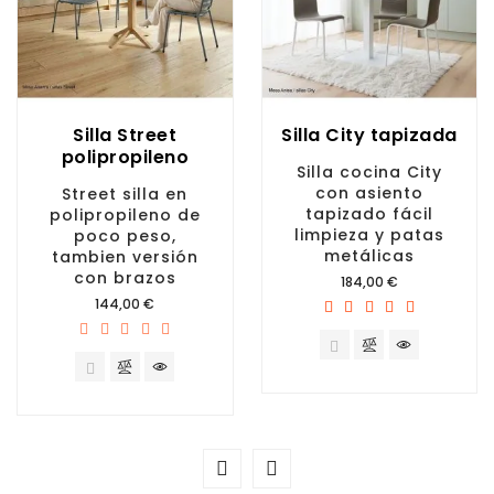
Silla Street
Silla City tapizada
polipropileno
Silla cocina City
con asiento
Street silla en
tapizado fácil
polipropileno de
limpieza y patas
poco peso,
metálicas
tambien versión
con brazos
Precio
184,00 €
Precio
144,00 €