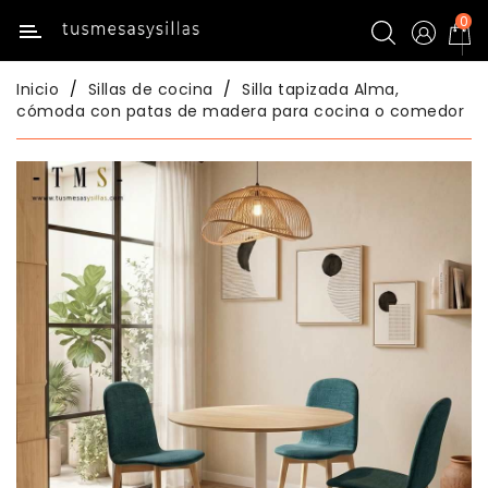
0
Categoría
Inicio
Sillas de cocina
Silla tapizada Alma,
Inicio
cómoda con patas de madera para cocina o comedor
Mesas
De
Cocina
Sillas
De
Cocina
Mesas
Comedor
Sillas
Comedor