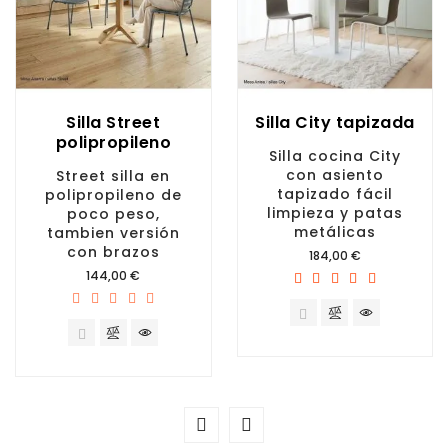
Silla Street
Silla City tapizada
polipropileno
Silla cocina City
con asiento
Street silla en
tapizado fácil
polipropileno de
limpieza y patas
poco peso,
metálicas
tambien versión
con brazos
Precio
184,00 €
Precio
144,00 €