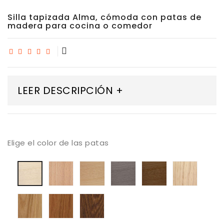
Silla tapizada Alma, cómoda con patas de
madera para cocina o comedor
LEER DESCRIPCIÓN +
Elige el color de las patas
Madera
Madera
Madera
madera
Mader
Madera
maciza
Haya
Haya
Haya
Roble
Haya
de
tostada
color
color
blanqu
blanqueada
haya
trufa
Nogal
Madera
Madera
Madera
barnizada
Roble
roble
roble
natural
barnizado
color
color