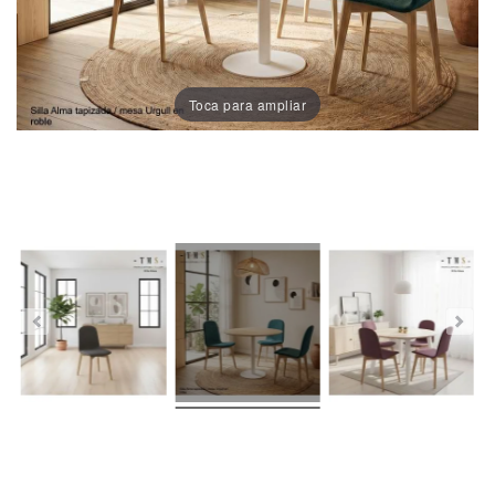
Porcelánico
Dekton
Toca para ampliar
Stock
Taburetes
Altos
Exterior/jardín