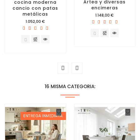
Artea y diversas
cocina moderna
encimeras
cancio con patas
metálicas
Precio
1.148,00 €
Precio
1.052,00 €
16 MISMA CATEGORIA:
ENTREGA INMEDIATA