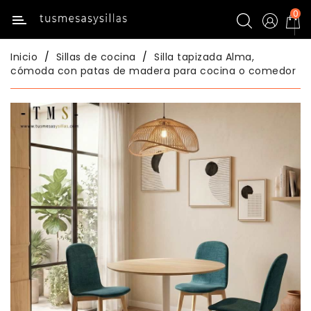
0
Categoría
Inicio
Sillas de cocina
Silla tapizada Alma,
Inicio
cómoda con patas de madera para cocina o comedor
Mesas
De
Cocina
Sillas
De
Cocina
Mesas
Comedor
Sillas
Comedor