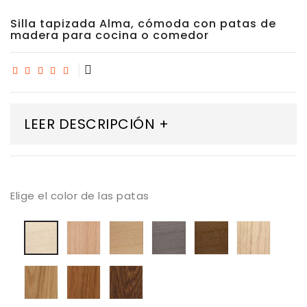
Silla tapizada Alma, cómoda con patas de
madera para cocina o comedor
LEER DESCRIPCIÓN +
Elige el color de las patas
Madera
Madera
Madera
madera
Mader
Madera
maciza
Haya
Haya
Haya
Roble
Haya
de
tostada
color
color
blanqu
blanqueada
haya
trufa
Nogal
Madera
Madera
Madera
barnizada
Roble
roble
roble
natural
barnizado
color
color