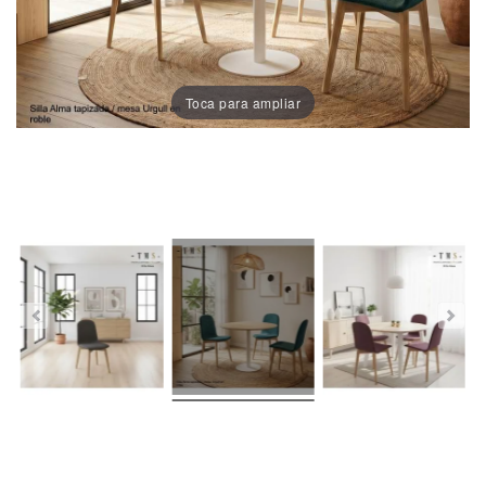
Porcelánico
Dekton
Toca para ampliar
Stock
Taburetes
Altos
Exterior/jardín