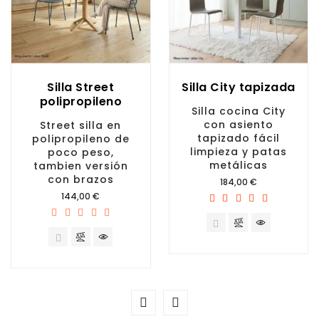
Silla Street
Silla City tapizada
polipropileno
Silla cocina City
con asiento
Street silla en
tapizado fácil
polipropileno de
limpieza y patas
poco peso,
metálicas
tambien versión
con brazos
Precio
184,00 €
Precio
144,00 €