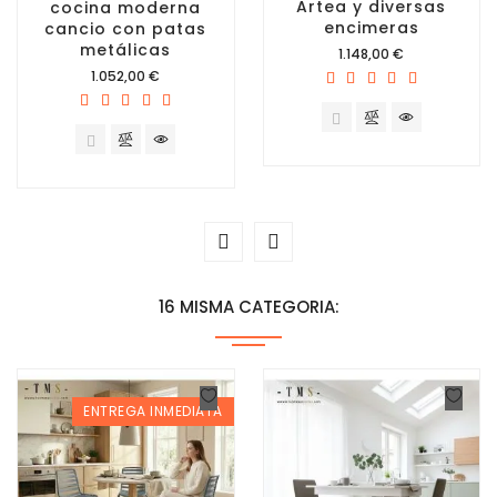
Artea y diversas
cocina moderna
encimeras
cancio con patas
metálicas
Precio
1.148,00 €
Precio
1.052,00 €
16 MISMA CATEGORIA:
ENTREGA INMEDIATA