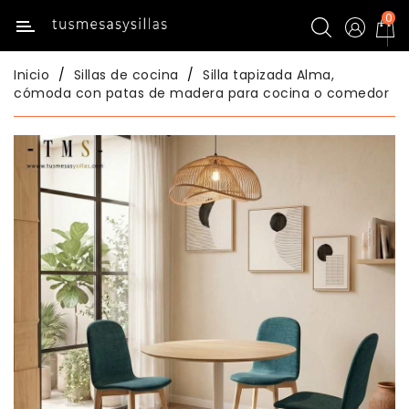
0
Categoría
Inicio
Sillas de cocina
Silla tapizada Alma,
Inicio
cómoda con patas de madera para cocina o comedor
Mesas
De
Cocina
Sillas
De
Cocina
Mesas
Comedor
Sillas
Comedor