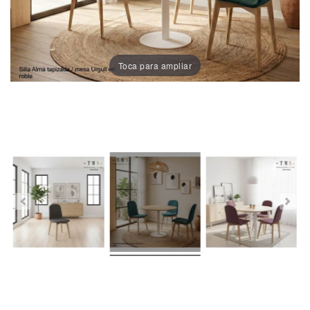
Porcelánico
Dekton
Toca para ampliar
Stock
Taburetes
Altos
Exterior/jardín