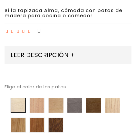
Silla tapizada Alma, cómoda con patas de
madera para cocina o comedor
LEER DESCRIPCIÓN +
Elige el color de las patas
Madera
Madera
Madera
madera
Mader
Madera
maciza
Haya
Haya
Haya
Roble
Haya
de
tostada
color
color
blanqu
blanqueada
haya
trufa
Nogal
Madera
Madera
Madera
barnizada
Roble
roble
roble
natural
barnizado
color
color