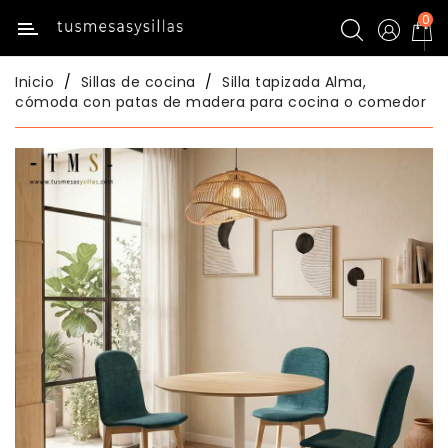
0
Categoría
Inicio
Sillas de cocina
Silla tapizada Alma,
Inicio
cómoda con patas de madera para cocina o comedor
Mesas
De
Cocina
Sillas
De
Cocina
Mesas
Comedor
Sillas
Comedor