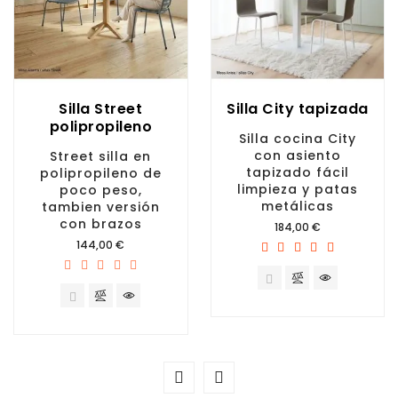
Silla Street
Silla City tapizada
polipropileno
Silla cocina City
con asiento
Street silla en
tapizado fácil
polipropileno de
limpieza y patas
poco peso,
metálicas
tambien versión
con brazos
Precio
184,00 €
Precio
144,00 €