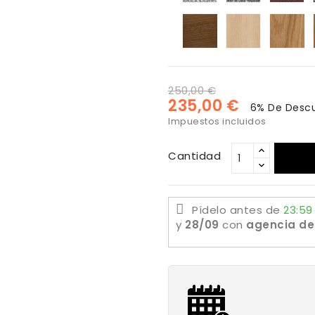
Gaudi
Gaudi
G
803
802
8
haya
Roble
Ro
color
blanquea
na
Nogal
250,00 €
235,00 €
6% De Desc
Impuestos incluidos
Cantidad
Pídelo antes de
23:59
y
28/09
con
agencia de