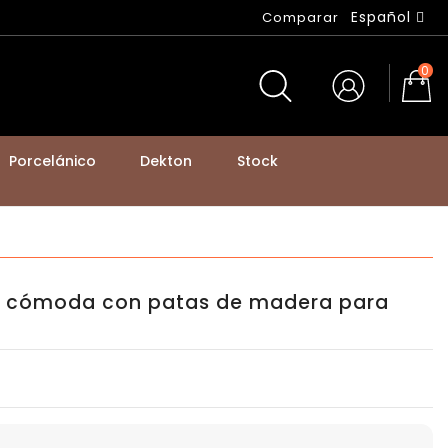
Español
Comparar
0
Porcelánico
Dekton
Stock
BASTIDORES DE MESA Y PATAS DE MOSTRADOR
a, cómoda con patas de madera para