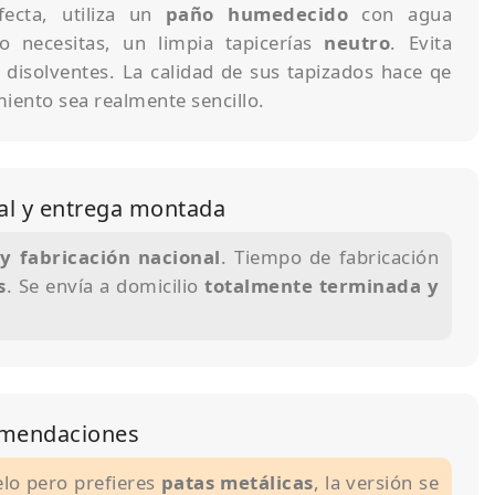
fecta, utiliza un
paño humedecido
con agua
lo necesitas, un limpia tapicerías
neutro
. Evita
 disolventes. La calidad de sus tapizados hace qe
iento sea realmente sencillo.
al y entrega montada
y fabricación nacional
. Tiempo de fabricación
s
. Se envía a domicilio
totalmente terminada y
comendaciones
elo pero prefieres
patas metálicas
, la versión se