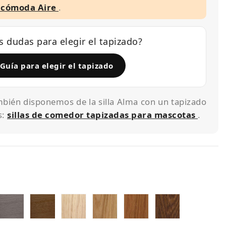
a cómoda Aire
.
s dudas para elegir el tapizado?
Guía para elegir el tapizado
bién disponemos de la silla Alma con un tapizado
s:
sillas de comedor tapizadas para mascotas
.
adera
Madera
madera
Madera
Madera
Madera
Madera
aya
Haya
Haya
Roble
Roble
roble
roble
stada
color
color
blanqueado
barnizado
color
color