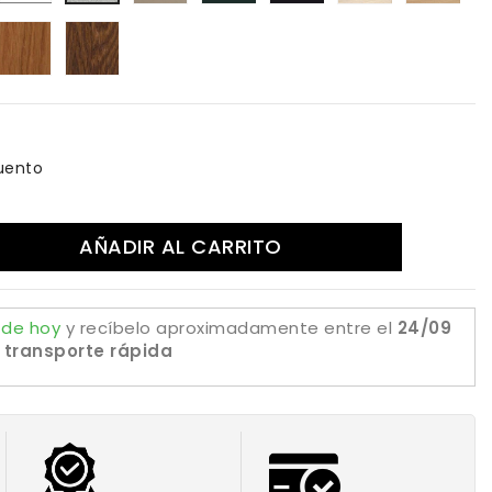
audi
mate
69
07
ble
roble
Roble
do
tural
medio
oscuro
uento
AÑADIR AL CARRITO
 de hoy
y recíbelo aproximadamente
entre el
24/09
 transporte rápida