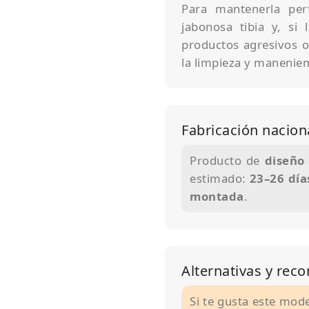
Para mantenerla per
jabonosa tibia y, si 
productos agresivos o
la limpieza y maneniem
Fabricación nacion
Producto de
diseño 
estimado:
23–26 día
montada
.
Alternativas y re
Si te gusta este mod