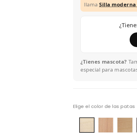
llama
Silla modern
¿Tiene
¿Tienes mascota?
Tam
especial para mascota
Elige el color de las patas
Madera
M
Madera
maciza
H
Haya
de
to
blanqueada