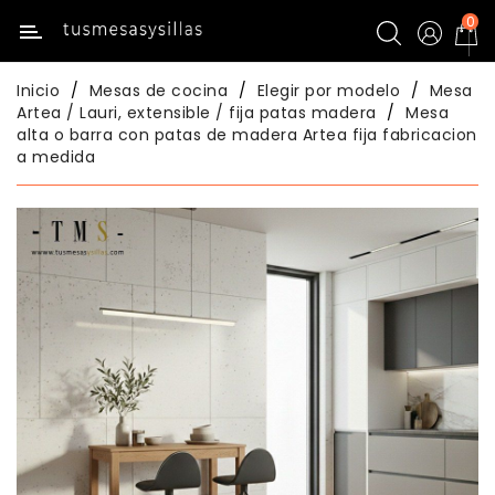
0
Categoría
Inicio
Mesas de cocina
Elegir por modelo
Mesa
Inicio
Artea / Lauri, extensible / fija patas madera
Mesa
alta o barra con patas de madera Artea fija fabricacion
a medida
Mesas
De
Cocina
Sillas
De
Cocina
Mesas
Comedor
Sillas
Comedor