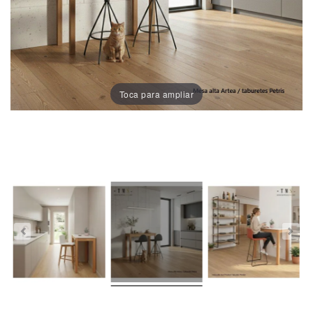
Porcelánico
Dekton
Stock
Toca para ampliar
Taburetes
Altos
Exterior/jardín