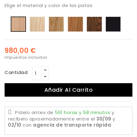
Elige el material y color de las patas
Roble
Roble
Roble
Roble
Negro
haya
blanqueado
barnizado
medio
oscuro
barnizado
natural
natural
980,00 €
Impuestos incluidos
Cantidad
Añadir Al Carrito
Pídelo antes de
561 horas y 58 minutos
y
recíbelo aproximadamente
entre el
30/09
y
02/10
con
agencia de transporte rápida