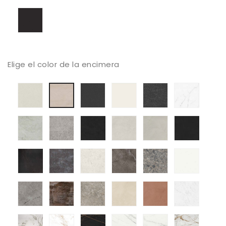
Negro
mate
Elige el color de la encimera
Aeris
Eter
Moone
Bromo
Kairos
Danae
Kovik
Kreta
Sirius
Albariun
Argentium
Domoo
Kelya
laos
Lunar
Kira
Ceppo
Zenith
Soke
Trilium
Grigio
Nacre
Umber
Marina
Aura
Entzo
Laurent
Opera
Rem
Reveire