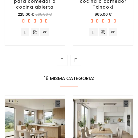
para comedor o
cocina o comedor
cocina abierta
Txindoki
Precio
Precio
225,00 €
265,00 €
965,00 €
16 MISMA CATEGORIA: