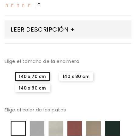
LEER DESCRIPCIÓN +
Elige el tamaño de la encimera
140 x 70 cm
140 x 80 cm
140 x 90 cm
Elige el color de las patas
Aluminio
Color
Arcilla
DT
Antraci
Blanco
mate
Seda
69
mate
mate