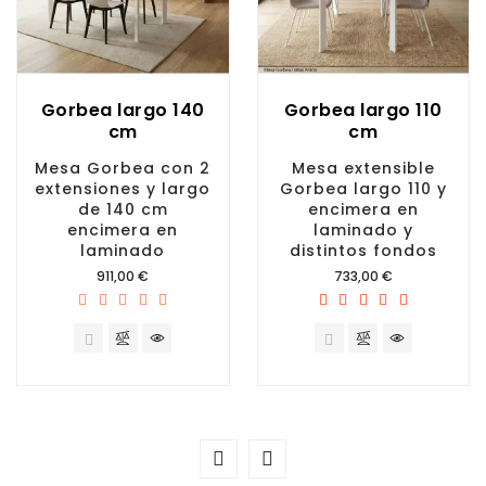
Gorbea largo 140
Gorbea largo 110
cm
cm
Mesa Gorbea con 2
Mesa extensible
extensiones y largo
Gorbea largo 110 y
de 140 cm
encimera en
encimera en
laminado y
laminado
distintos fondos
Precio
Precio
911,00 €
733,00 €