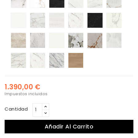
Uyuni
Morpheus
Neural
Daze
Somnia
Natura
Arga
Bergen
Halo
Khalo
Awake
Helena
Lucid
Vigil
Trance
Kedar
1.390,00 €
Impuestos incluidos
Cantidad
Añadir Al Carrito