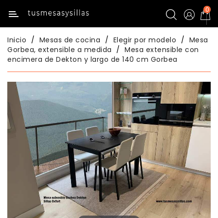
0
Categoría
Inicio
Mesas de cocina
Elegir por modelo
Mesa
Inicio
Gorbea, extensible a medida
Mesa extensible con
encimera de Dekton y largo de 140 cm Gorbea
Mesas
De
Cocina
Sillas
De
Cocina
Mesas
Comedor
Sillas
Comedor