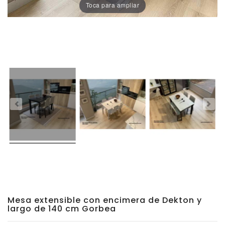
Toca para ampliar
Porcelánico
Dekton
Stock
Taburetes
Altos
Exterior/jardín
Mesa extensible con encimera de Dekton y
largo de 140 cm Gorbea