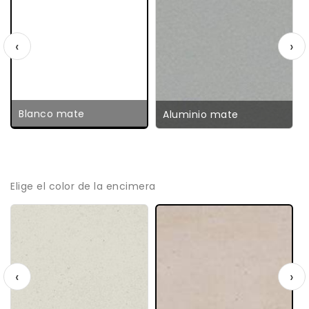
‹
›
Blanco mate
Aluminio mate
Elige el color de la encimera
‹
›