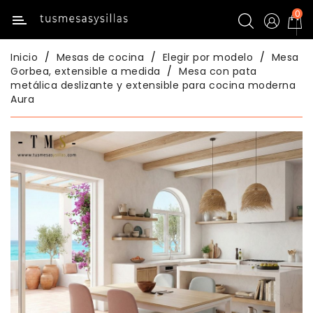
0
Categoría
Inicio
Mesas de cocina
Elegir por modelo
Mesa
Inicio
Gorbea, extensible a medida
Mesa con pata
metálica deslizante y extensible para cocina moderna
Aura
Mesas
Mesas
De
Cocina
Sillas
De
Cocina
Mesas
Comedor