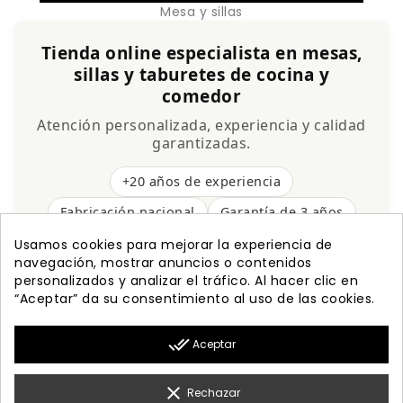
Mesa y sillas
Tienda online especialista en mesas,
sillas y taburetes de cocina y
comedor
Atención personalizada, experiencia y calidad
garantizadas.
+20 años de experiencia
Fabricación nacional
Garantía de 3 años
Envío gratis
Usamos cookies para mejorar la experiencia de
navegación, mostrar anuncios o contenidos
personalizados y analizar el tráfico. Al hacer clic en
“Aceptar” da su consentimiento al uso de las cookies.

PRODUCTOS
done_all
Aceptar

NUESTRA EMPRESA

MI CUENTA
clear
Rechazar