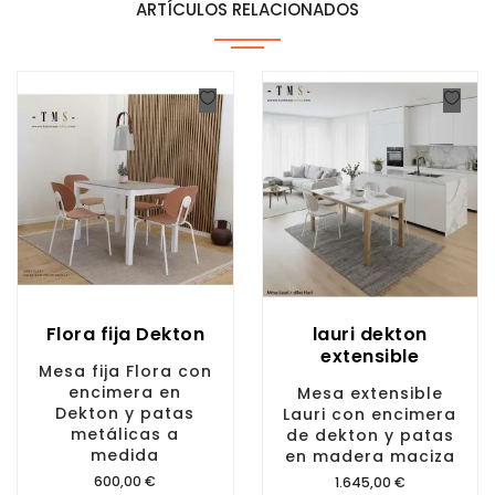
ARTÍCULOS RELACIONADOS
Flora fija Dekton
lauri dekton
extensible
Mesa fija Flora con
encimera en
Mesa extensible
Dekton y patas
Lauri con encimera
metálicas a
de dekton y patas
medida
en madera maciza
Precio
600,00 €
Precio
1.645,00 €