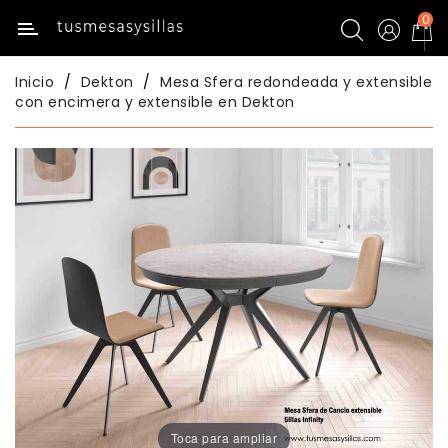
0
Categoría
Inicio
Dekton
Mesa Sfera redondeada y extensible
Inicio
con encimera y extensible en Dekton
Mesas
Mesas
De
Cocina
Sillas
De
Cocina
Mesas
Comedor
Toca para ampliar