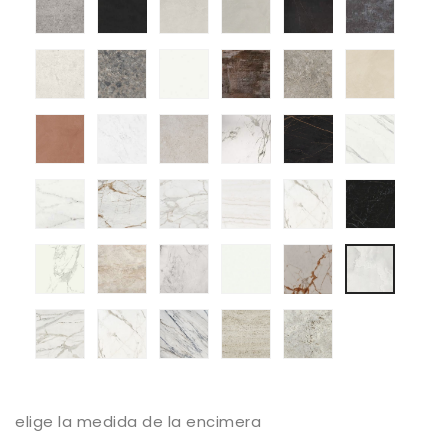
Lunar
Ceppo
Zenith
Trilium
Grigio
Nacre
Umber
Marina
Nebbia
Aura
Laurent
Opera
Rem
Reveire
Morpheus
Neural
Daze
Somni
Natura
Arga
Bergen
Halo
Awake
Helena
Lucid
Vigil
Trance
Marmorio
Sabbia
elige la medida de la encimera