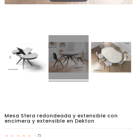
Sillas
Comedor
Porcelánico
Dekton
Stock
Taburetes
Altos
Exterior/jardín
Mesa Sfera redondeada y extensible con
encimera y extensible en Dekton