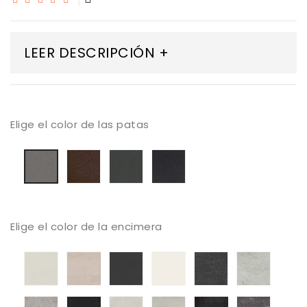
LEER DESCRIPCIÓN +
Elige el color de las patas
bronzo
Antracita
Negro
Titanio
Elige el color de la encimera
Aeris
Danae
Eter
Moone
Bromo
Kovik
Kreta
Sirius
Albariun
Argentium
Kelya
laos