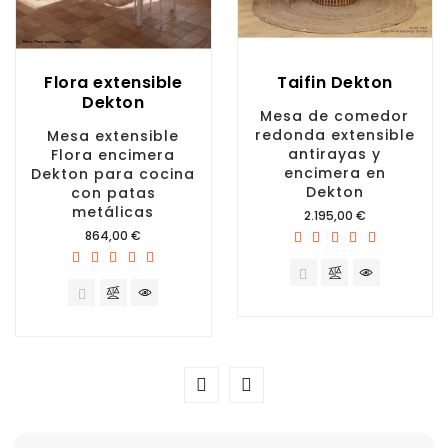
Flora extensible
Taifin Dekton
Dekton
Mesa de comedor
redonda extensible
Mesa extensible
antirayas y
Flora encimera
encimera en
Dekton para cocina
Dekton
con patas
metálicas
Precio
2.195,00 €
Precio
864,00 €