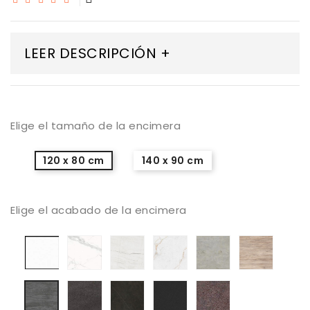
LEER DESCRIPCIÓN +
Elige el tamaño de la encimera
120 x 80 cm
140 x 90 cm
Elige el acabado de la encimera
Porcelanico
Porcelanico
Porcelanico
Porcelanico
Porcelanico
Porcel
Artic
Calacatta
Mont
Abu
Beton
Sabbia
nieve
Silk
Blanc
Dhabi
Veneci
Porcelanico
Porcelanico
Porcelanico
Porcelanico
Porcelanico
Basalto
Calatorao
Nero
Iron
Aspen