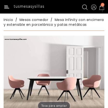
0
Categoría
Inicio
Mesas comedor
Mesa Infinity con encimera
Inicio
y extensible en porcelánico y patas metálicas
Mesas
De
Cocina
Sillas
De
Cocina
Mesas
Comedor
Sillas
Comedor
Toca para ampliar