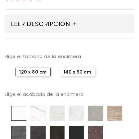
LEER DESCRIPCIÓN +
Elige el tamaño de la encimera
120 x 80 cm
140 x 90 cm
Elige el acabado de la encimera
Porcelanico
Porcelanico
Porcelanico
Porcelanico
Porcelanico
Porcel
Artic
Calacatta
Mont
Abu
Beton
Sabbia
nieve
Silk
Blanc
Dhabi
Veneci
Porcelanico
Porcelanico
Porcelanico
Porcelanico
Porcelanico
Basalto
Calatorao
Nero
Iron
Aspen