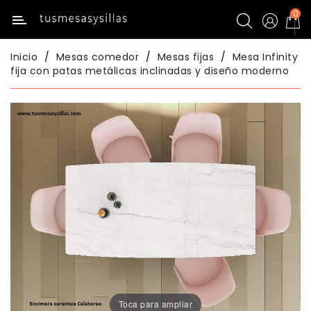
0
Categoría
Inicio
Mesas comedor
Mesas fijas
Mesa Infinity
Inicio
fija con patas metálicas inclinadas y diseño moderno
Mesas
Mesas
De
Cocina
Sillas
De
Cocina
Mesas
Comedor
Toca para ampliar