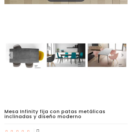
Sillas
Comedor
Porcelánico
Dekton
Stock
Taburetes
Altos
Exterior/jardín
Mesa Infinity fija con patas metálicas
inclinadas y diseño moderno