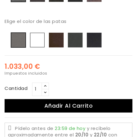
Zimbaue
grey
Grey
Elige el color de las patas
Blanco
bronzo
Antracita
Negro
Titanio
1.033,00 €
Impuestos incluidos
Cantidad
Añadir Al Carrito
Pídelo antes de
23:59 de hoy
y recíbelo
aproximadamente
entre el
20/10
y
22/10
con