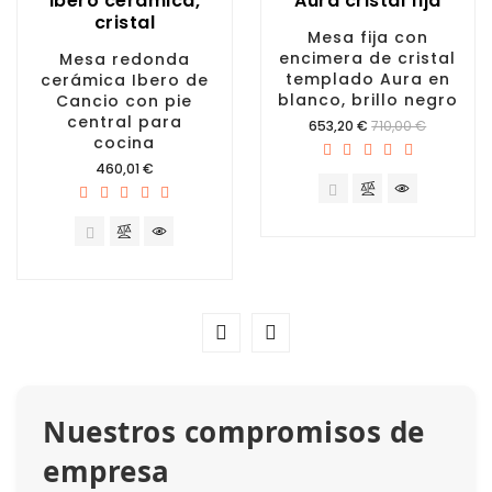
Ibero ceramica,
Aura cristal fija
cristal
Mesa fija con
encimera de cristal
Mesa redonda
templado Aura en
cerámica Ibero de
blanco, brillo negro
Cancio con pie
central para
Precio
653,20 €
710,00 €
cocina
Precio
460,01 €
Nuestros compromisos de
empresa