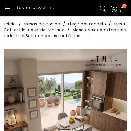
0
Categoría
Inicio
Mesas de cocina
Elegir por modelo
Mesa
Inicio
Beti estilo industrial vintage
Mesa ovalada extensible
industrial Beti con patas metálicas
Mesas
De
Cocina
Sillas
De
Cocina
Mesas
Comedor
Sillas
Comedor