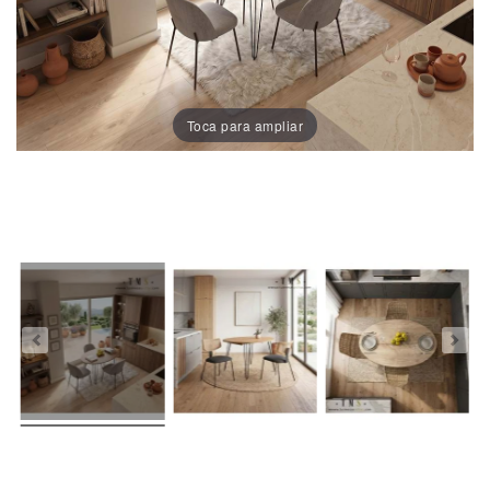
Porcelánico
Dekton
Toca para ampliar
Stock
Taburetes
Altos
Exterior/jardín