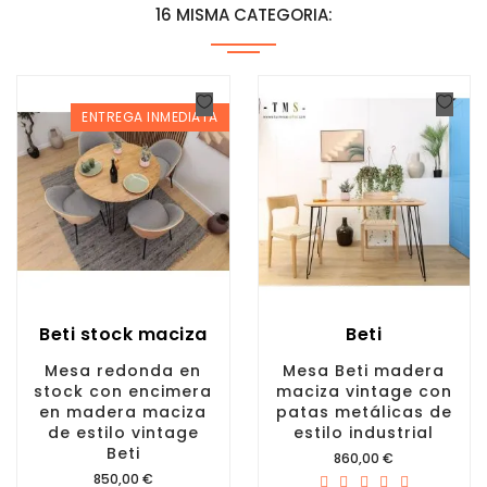
16 MISMA CATEGORIA:
ENTREGA INMEDIATA
Beti stock maciza
Beti
Mesa redonda en
Mesa Beti madera
stock con encimera
maciza vintage con
en madera maciza
patas metálicas de
de estilo vintage
estilo industrial
Beti
Precio
860,00 €
Precio
850,00 €