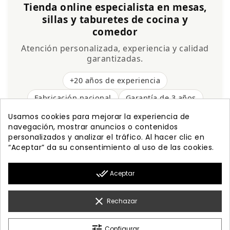
Tienda online especialista en mesas,
sillas y taburetes de cocina y
comedor
Atención personalizada, experiencia y calidad
garantizadas.
+20 años de experiencia
Fabricación nacional
Garantía de 3 años
Envío gratis
Usamos cookies para mejorar la experiencia de
navegación, mostrar anuncios o contenidos
personalizados y analizar el tráfico. Al hacer clic en
“Aceptar” da su consentimiento al uso de las cookies.

PRODUCTOS
done_all
Aceptar

NUESTRA EMPRESA

MI CUENTA
clear
Rechazar

INFORMACIÓN
tune
Configurar