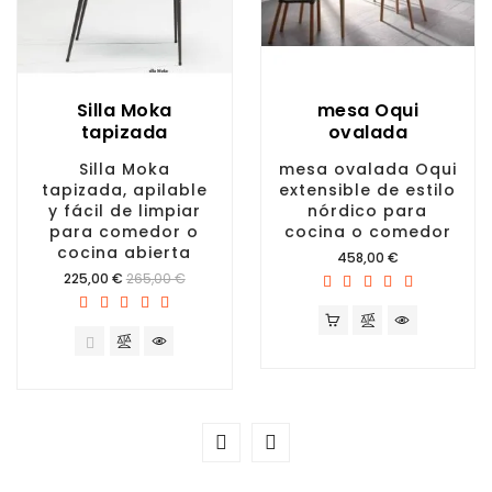
Silla Moka
mesa Oqui
tapizada
ovalada
Silla Moka
mesa ovalada Oqui
tapizada, apilable
extensible de estilo
y fácil de limpiar
nórdico para
para comedor o
cocina o comedor
cocina abierta
Precio
458,00 €
Precio
225,00 €
265,00 €