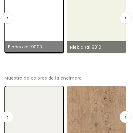
‹
›
Blanco ral 9003
Niebla ral 9010
Muestra de colores de la encimera
‹
›