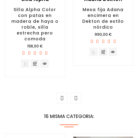
Silla Alpha Color
Mesa fija Adana
con patas en
encimera en
madera de haya o
Dekton de estilo
roble, silla
nórdico
estrecha pero
Precio
990,00 €
comoda
Precio
198,00 €
16 MISMA CATEGORIA: