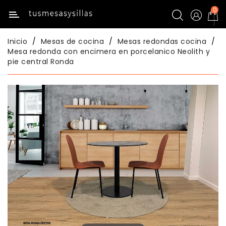
0
Categoría
Inicio
Mesas de cocina
Mesas redondas cocina
Inicio
Mesa redonda con encimera en porcelanico Neolith y
pie central Ronda
Mesas
Mesas
De
Cocina
Sillas
De
Cocina
Mesas
Comedor