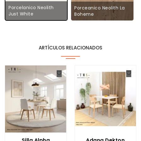
Porcelanico Neolith
Porceanico Neolith La
Just White
Boheme
ARTÍCULOS RELACIONADOS
Silla Alpha
Adana Dekton