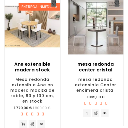
ENTREGA INMEDIATA
Ane extensible
mesa redonda
madera stock
center cristal
Mesa redonda
mesa redonda
extensible Ane en
extensible Center
madera maciza de
encimera cristal
roble, 90 y 100 cm,
Precio
1.095,00 €
en stock
Precio
1.770,00 €
1.800,00 €