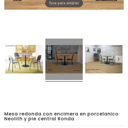
Sillas
Toca para ampliar
Comedor
Porcelánico
Dekton
Stock
Taburetes
Altos
Exterior/jardín
Mesa redonda con encimera en porcelanico
Neolith y pie central Ronda