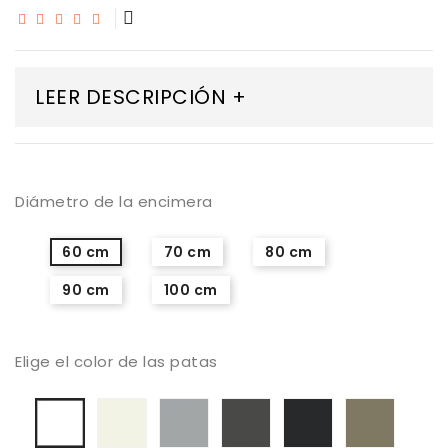
LEER DESCRIPCIÓN +
Diámetro de la encimera
60 cm
70 cm
80 cm
90 cm
100 cm
Elige el color de las patas
Niebla
Plata
Antracita
Negro
Perla
Blanco
ral
ral
ral
ral
ral
ral
9010
9006
7022
9011
7002