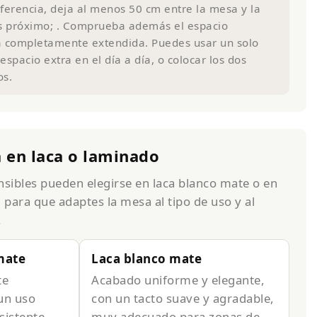
erencia, deja al menos 50 cm entre la mesa y la
s próximo; . Comprueba además el espacio
a completamente extendida. Puedes usar un solo
spacio extra en el día a día, o colocar los dos
os.
 en laca o laminado
nsibles pueden elegirse en laca blanco mate o en
para que adaptes la mesa al tipo de uso y al
.
mate
Laca blanco mate
te
Acabado uniforme y elegante,
un uso
con un tacto suave y agradable,
sistente,
muy adecuado para zonas de