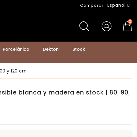
Español
Comparar
0
Porcelánico
Dekton
Stock
BASTIDORES DE MESA Y PATAS DE MOSTRADOR
100 y 120 cm
ible blanca y madera en stock | 80, 90,