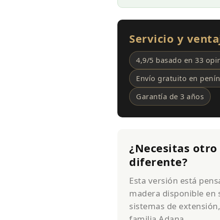
Servicio y vent
4,9/5 basado en 33 opin
Envío gratuito en penín
Garantía de 3 años
¿Necesitas otro
diferente?
Esta versión está pen
madera disponible en s
sistemas de extensión,
familia Adana.