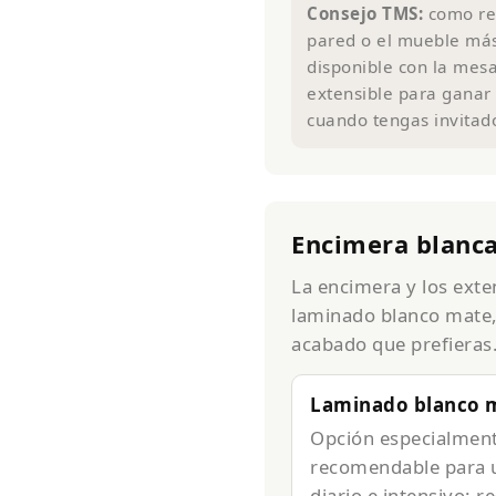
Consejo TMS:
como ref
pared o el mueble má
disponible con la mes
extensible para ganar e
cuando tengas invitad
Encimera blanca
La encimera y los exte
laminado blanco mate, 
acabado que prefieras
Laminado blanco 
Opción especialmen
recomendable para 
diario e intensivo: re