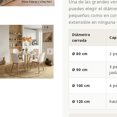
Una de las grandes ve
puedes elegir el diáme
pequeñas como en come
extensible en ninguna 
Diámetro
Cap
cerrada
Ø 80 cm
2 p
3 p
Ø 90 cm
just
Ø 100 cm
4 p
Ø 120 cm
has