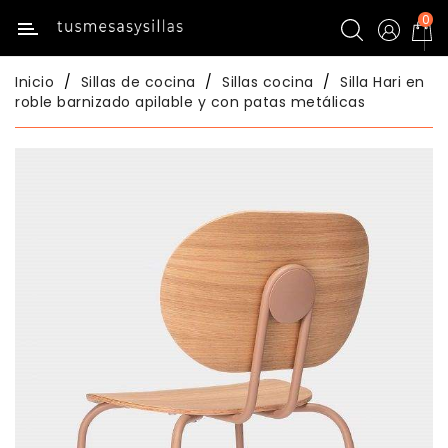
0
Categoría
Inicio
Sillas de cocina
Sillas cocina
Silla Hari en
Inicio
roble barnizado apilable y con patas metálicas
Mesas
De
Cocina
Sillas
De
Cocina
Mesas
Comedor
Sillas
Comedor