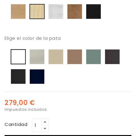
Madera
Madera
madera
madera
madera
roble
Roble
Roble
Roble
roble
natural
Blanco
Almond
veteada
blanco-
Nacar
negra
Nude
Elige el color de la pata
Seda
Lino
Arcilla
Verde
Antraci
Blanca
Melange
Negro
Azul
marino
279,00 €
Impuestos incluidos
Cantidad