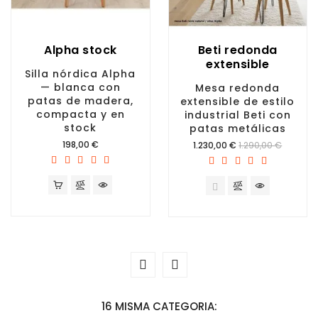
Alpha stock
Beti redonda
extensible
Silla nórdica Alpha
— blanca con
Mesa redonda
patas de madera,
extensible de estilo
compacta y en
industrial Beti con
stock
patas metálicas
Precio
198,00 €
Precio
1.230,00 €
1.290,00 €
16 MISMA CATEGORIA: