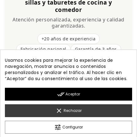
sillas y taburetes de cocina y
comedor
Atención personalizada, experiencia y calidad
garantizadas.
+20 años de experiencia
Fabricación nacional
Garantía de 3 años
Envío gratis
Usamos cookies para mejorar la experiencia de
navegación, mostrar anuncios o contenidos
personalizados y analizar el tráfico. Al hacer clic en
“Aceptar” da su consentimiento al uso de las cookies.

PRODUCTOS
done_all
Aceptar

NUESTRA EMPRESA

MI CUENTA
clear
Rechazar

INFORMACIÓN
tune
Configurar
© 2026 - Diseño Web By Optimiza