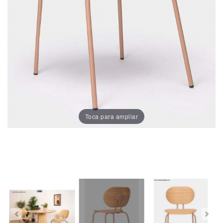
Porcelánico
Dekton
Stock
Taburetes
Altos
Toca para ampliar
Exterior/jardín