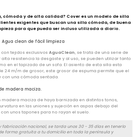
, cómoda y de alta calidad? Cover es un modelo de silla
lientes
exigentes
que buscan una silla cómoda, de buena
impieza para que pueda ser incluso utilizada a diario.
n Agua clean de fácil limpieza
 con tejidos exclusivos
AguaClean
, se trata de una serie de
 alta resistencia la desgaste y al uso, se pueden utilizar tanto
mo en el tapizado de un sofa. El asiento de esta silla esta
 24 m/m de grosor, este grosor de espuma permite que el
 y con una cómoda sentada.
 de madera maciza.
n madera maciza de haya barnizada en distintos tonos,
rvatura en las uniones y sujeción en aspas debajo del
 con unos tapones para no rayan el suelo.
 fabricación nacional, se tarda unos 30 - 35 días en tenerlo
e forma gratuita a tu domicilio en toda la península y