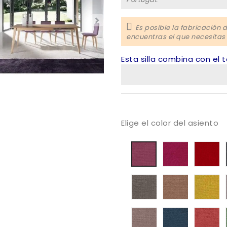
Es posible la fabricación 
encuentras el que necesitas
Esta silla combina con el 
Elige el color del asiento
Tapizado
Ta
Tapizado
Mystic
My
Mystic
06
0
05
Tapizado
Tapizado
Ta
Mystic
Mystic
My
69
104
10
Tapizado
Tapizado
Ta
Mystic
Mystic
My