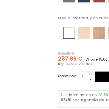
252
311
3
Elige el material y color d
Haya
h
Lacado
blanquea
ba
blanco
na
302,99 €
287,99 €
Ahorre 15,00
Impuestos incluidos
Cantidad
Pídelo antes de
23:59
05/10
con
agencia de t