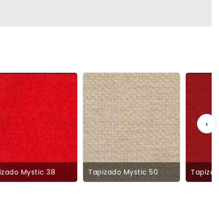
›
izado Mystic 38
Tapizado Mystic 50
Tapizad