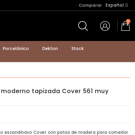
Español
Comparar
0
Porcelánico
Dekton
Stock
BASTIDORES DE MESA Y PATAS DE MOSTRADOR
co moderno tapizada Cover 561 muy
tilo escandinavo Cover con patas de madera para comedor