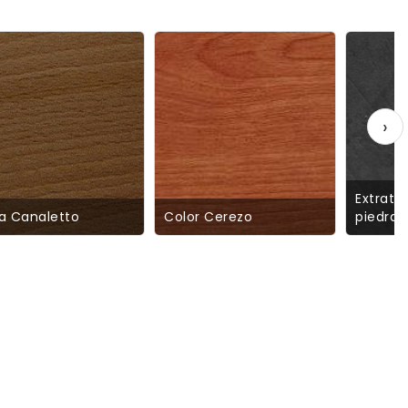
›
Extrati
a Canaletto
Color Cerezo
piedra 