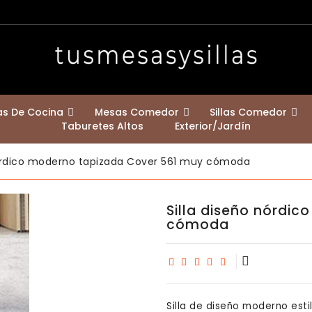
las De Cocina
Mesas Comedor
Sillas Comedor
Taburetes Altos
Exterior/jardín
Mesas Redondas Comedor
Mesa De Patas Cruzadas Klara
Mesas Con Encimera Madera Maciza
Mesas Extensibles A 2,50 Y 3 Metros
Mesas Con Encimera De Fenix
Bastidores De Mesa Y Patas De Mostrador
Estilo Nórdico Escandinavo
Contemporáneas / Modernas
Sillas Para Casa Con Mascotas
nórdico moderno tapizada Cover 561 muy cómoda
Silla diseño nórdi
cómoda
Silla de diseño moderno es