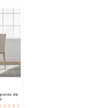
 patas de
a