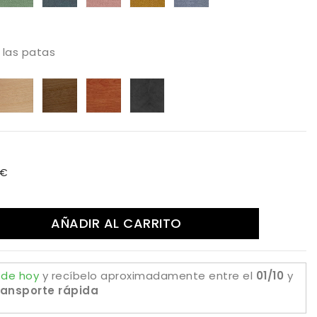
73
387
395
503
514
602
e las patas
aya
Haya
Haya
Color
Extratificado
da
rnizado
tostada
Canaletto
Cerezo
estuco
tural
piedra
estuco
oxido
 €
AÑADIR AL CARRITO
 de hoy
y recíbelo aproximadamente
entre el
01/10
y
ransporte rápida