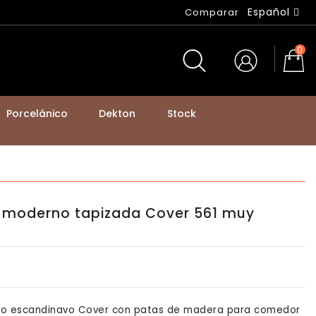
Español
Comparar
0
Porcelánico
Dekton
Stock
BASTIDORES DE MESA Y PATAS DE MOSTRADOR
co moderno tapizada Cover 561 muy
tilo escandinavo Cover con patas de madera para comedor