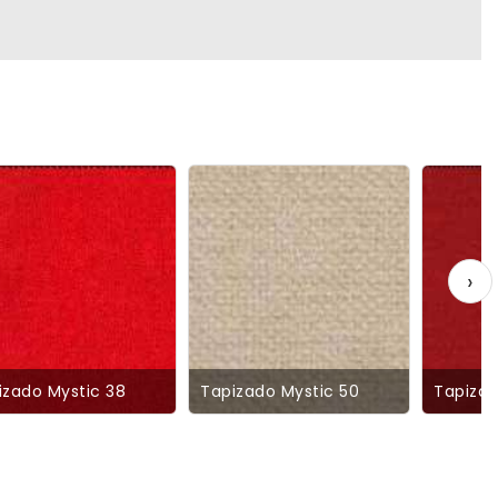
›
izado Mystic 38
Tapizado Mystic 50
Tapizad