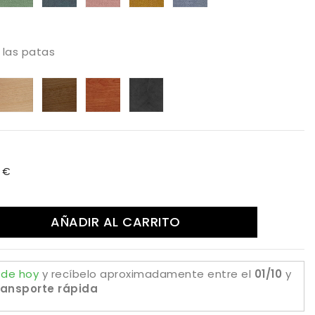
73
387
395
503
514
602
e las patas
aya
Haya
Haya
Color
Extratificado
rnizado
tostada
Canaletto
Cerezo
estuco
da
tural
piedra
estuco
oxido
0 €
AÑADIR AL CARRITO
 de hoy
y recíbelo aproximadamente
entre el
01/10
y
ransporte rápida