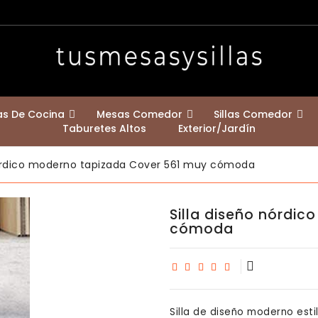
las De Cocina
Mesas Comedor
Sillas Comedor
Taburetes Altos
Exterior/jardín
Mesas Redondas Comedor
Mesa De Patas Cruzadas Klara
Mesas Con Encimera Madera Maciza
Mesas Extensibles A 2,50 Y 3 Metros
Mesas Con Encimera De Fenix
Bastidores De Mesa Y Patas De Mostrador
Estilo Nórdico Escandinavo
Contemporáneas / Modernas
Sillas Para Casa Con Mascotas
nórdico moderno tapizada Cover 561 muy cómoda
Silla diseño nórdi
cómoda
Silla de diseño moderno es