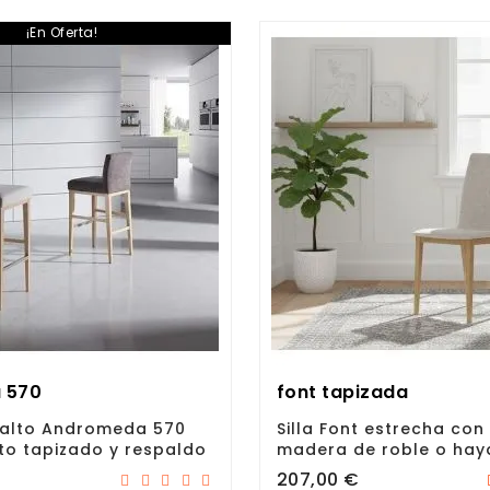
¡En Oferta!
a 570
font tapizada
 alto Andromeda 570
Silla Font estrecha con
to tapizado y respaldo
madera de roble o hay
Precio
207,00 €