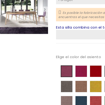
Es posible la fabricación 
encuentras el que necesitas
Esta silla combina con el 
Elige el color del asiento
Tapizado
Ta
Tapizado
Mystic
My
Mystic
06
0
05
Tapizado
Tapizado
Ta
Mystic
Mystic
My
69
104
10
Tapizado
Tapizado
Ta
Mystic
Mystic
My