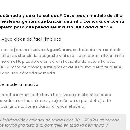
, cómoda y de alta calidad? Cover es un modelo de silla
lientes
exigentes
que buscan una silla cómoda, de buena
impieza para que pueda ser incluso utilizada a diario.
n Agua clean de fácil limpieza
 con tejidos exclusivos
AguaClean
, se trata de una serie de
 alta resistencia la desgaste y al uso, se pueden utilizar tanto
mo en el tapizado de un sofa. El asiento de esta silla esta
 24 m/m de grosor, este grosor de espuma permite que el
 y con una cómoda sentada.
 de madera maciza.
n madera maciza de haya barnizada en distintos tonos,
rvatura en las uniones y sujeción en aspas debajo del
 con unos tapones para no rayan el suelo.
 fabricación nacional, se tarda unos 30 - 35 días en tenerlo
e forma gratuita a tu domicilio en toda la península y