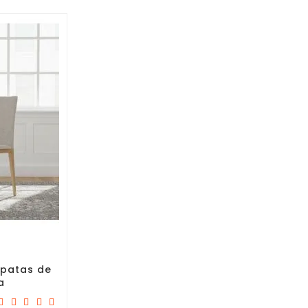
 patas de
a