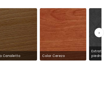
›
Extrati
a Canaletto
Color Cerezo
piedra 