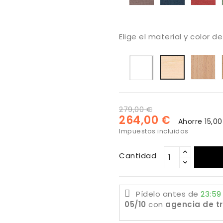
252
311
3
Elige el material y color d
Lacado
h
Haya
blanco
ba
blanquea
na
279,00 €
264,00 €
Ahorre 15,0
Impuestos incluidos
Cantidad
Pídelo antes de
23:59
05/10
con
agencia de t