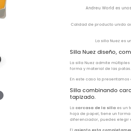
Andreu World es unos
Calidad de producto unido a
La silla Nuez es
Silla Nuez diseño, co
La silla Nuez admite múltiple
forma y material de las patas
En este caso la presentamos 
Silla combinando car
tapizado.
La
carcasa de la silla
es un 
hoja de papel, tiene un form
diferenciador, puedes elegir e
El
asiento esta completame