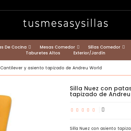
las De Cocina
Mesas Comedor
Sillas Comedor
Taburetes Altos
Exterior/jardín
Mesas Redondas Comedor
Mesa De Patas Cruzadas Klara
Mesas Con Encimera Madera Maciza
Mesas Extensibles A 2,50 Y 3 Metros
Mesas Con Encimera De Fenix
Bastidores De Mesa Y Patas De Mostrador
Estilo Nórdico Escandinavo
Contemporáneas / Modernas
Sillas Para Casa Con Mascotas
 Cantilever y asiento tapizado de Andreu World
Silla Nuez con pata
tapizado de Andreu
Silla Nuez con asiento tapiz