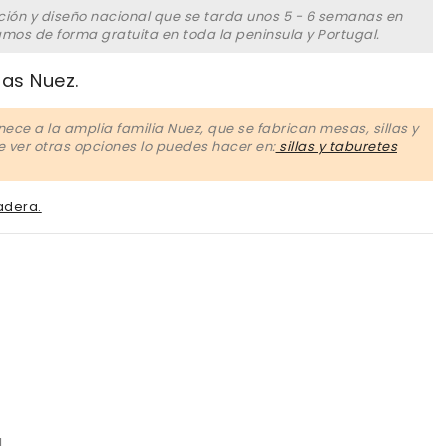
ción y diseño nacional que se tarda unos 5 - 6 semanas en
amos de forma gratuita en toda la peninsula y Portugal.
las Nuez.
nece a la amplia familia Nuez, que se fabrican mesas, sillas y
ce ver otras opciones lo puedes hacer en:
sillas y taburetes
adera.
romo
llo
a