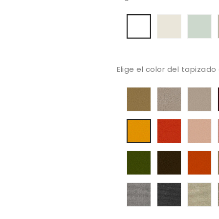
6002
60
Blanco
Elige el color del tapizado
Va
1020
V
1001
Ivory
10
Champagne
Si
2112
21
2111
Tomato
Lo
Squash
5001
Va
60
Olive
6002
Na
Bronze
Jacquard
Jacquard
J
Five
Five
Fi
2133
2134
21