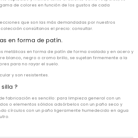
gama de colores en función de los gustos de cada
lecciones que son las más demandadas por nuestros
s colección consúltanos el precio: consultar.
as en forma de patín.
tas metálicas en forma de patín de forma ovalada y en acero y
e blanco, negro o cromo brillo, se sujetan firmemente a la
res para no rayar el suelo.
ular y son resistentes.
silla ?
de fabricación es sencillo: para limpieza general con un
uidos o elementos sólidos adsórbelos con un paño seco y
endo círculos con un paño ligeramente humedecido en agua
utro.