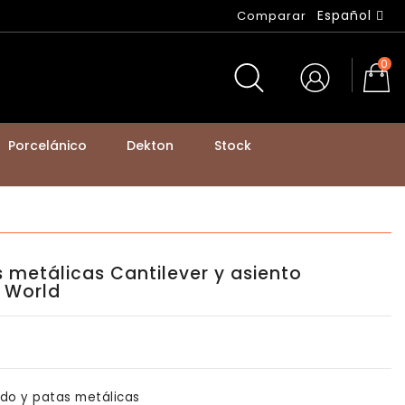
Español
Comparar
0
Porcelánico
Dekton
Stock
BASTIDORES DE MESA Y PATAS DE MOSTRADOR
s metálicas Cantilever y asiento
 World
ado y patas metálicas