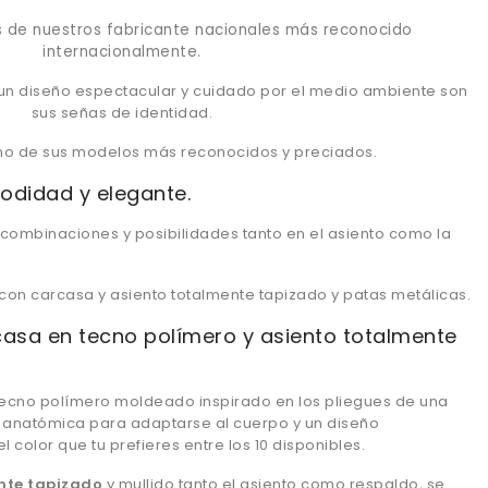
 de nuestros fabricante nacionales más reconocido
internacionalmente.
un diseño espectacular y cuidado por el medio ambiente son
sus señas de identidad.
 uno de sus modelos más reconocidos y preciados.
modidad y elegante.
s combinaciones y posibilidades tanto en el asiento como la
.
con carcasa y asiento totalmente tapizado y patas metálicas.
casa en tecno polímero y asiento totalmente
tecno polímero moldeado inspirado en los pliegues de una
a anatómica para adaptarse al cuerpo y un diseño
l color que tu prefieres entre los 10 disponibles.
nte tapizado
y mullido tanto el asiento como respaldo, se