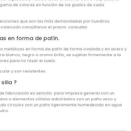
gama de colores en función de los gustos de cada
lecciones que son las más demandadas por nuestros
s colección consúltanos el precio: consultar.
as en forma de patín.
tas metálicas en forma de patín de forma ovalada y en acero y
e blanco, negro o cromo brillo, se sujetan firmemente a la
res para no rayar el suelo.
ular y son resistentes.
silla ?
de fabricación es sencillo: para limpieza general con un
uidos o elementos sólidos adsórbelos con un paño seco y
endo círculos con un paño ligeramente humedecido en agua
utro.