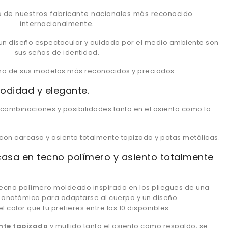
 de nuestros fabricante nacionales más reconocido
internacionalmente.
un diseño espectacular y cuidado por el medio ambiente son
sus señas de identidad.
 uno de sus modelos más reconocidos y preciados.
modidad y elegante.
s combinaciones y posibilidades tanto en el asiento como la
.
con carcasa y asiento totalmente tapizado y patas metálicas.
casa en tecno polímero y asiento totalmente
tecno polímero moldeado inspirado en los pliegues de una
a anatómica para adaptarse al cuerpo y un diseño
l color que tu prefieres entre los 10 disponibles.
nte tapizado
y mullido tanto el asiento como respaldo, se