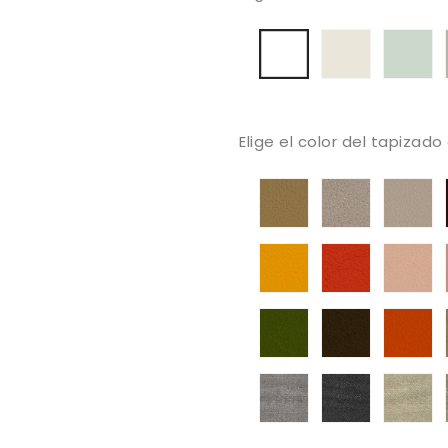
6002
60
Blanco
Elige el color del tapizado
Va
1020
V
1001
Ivory
10
Champagne
Si
2111
2112
21
Squash
Tomato
Lo
5001
Va
60
Olive
6002
Na
Bronze
Jacquard
Jacquard
J
Five
Five
Fi
2133
2134
21