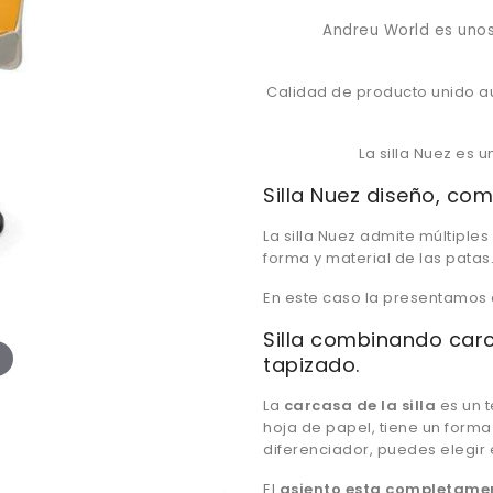
Andreu World es unos
Calidad de producto unido a
La silla Nuez es
Silla Nuez diseño, co
La silla Nuez admite múltiple
forma y material de las patas
En este caso la presentamos 
Silla combinando car
tapizado.
La
carcasa de la silla
es un 
hoja de papel, tiene un form
diferenciador, puedes elegir e
El
asiento esta completame