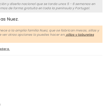
ción y diseño nacional que se tarda unos 5 - 6 semanas en
amos de forma gratuita en toda la peninsula y Portugal.
las Nuez.
nece a la amplia familia Nuez, que se fabrican mesas, sillas y
ce ver otras opciones lo puedes hacer en:
sillas y taburetes
adera.
romo
llo
a