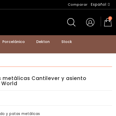
Español
Comparar
0
Porcelánico
Dekton
Stock
BASTIDORES DE MESA Y PATAS DE MOSTRADOR
s metálicas Cantilever y asiento
 World
ado y patas metálicas