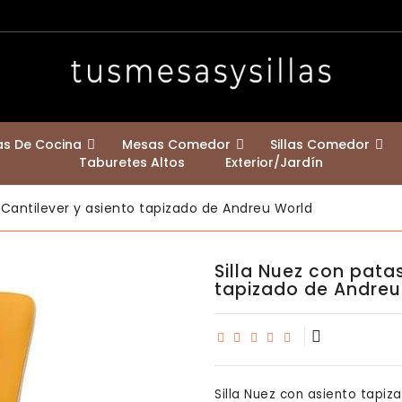
las De Cocina
Mesas Comedor
Sillas Comedor
Taburetes Altos
Exterior/jardín
Mesas Redondas Comedor
Mesa De Patas Cruzadas Klara
Mesas Con Encimera Madera Maciza
Mesas Extensibles A 2,50 Y 3 Metros
Mesas Con Encimera De Fenix
Bastidores De Mesa Y Patas De Mostrador
Estilo Nórdico Escandinavo
Contemporáneas / Modernas
Sillas Para Casa Con Mascotas
 Cantilever y asiento tapizado de Andreu World
Silla Nuez con pata
tapizado de Andreu
Silla Nuez con asiento tapiz