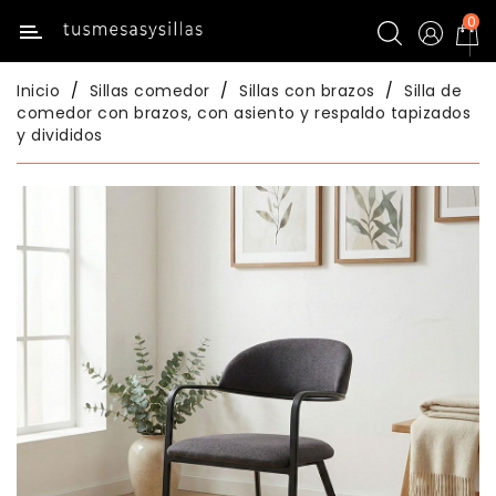
0
Categoría
Inicio
Sillas comedor
Sillas con brazos
Silla de
Inicio
comedor con brazos, con asiento y respaldo tapizados
y divididos
Mesas
De
Cocina
Sillas
De
Cocina
Mesas
Comedor
Sillas
Comedor