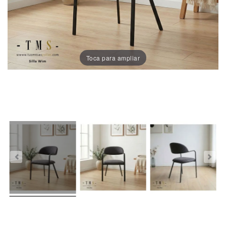
Porcelánico
Dekton
Toca para ampliar
Stock
Taburetes
Altos
Exterior/jardín