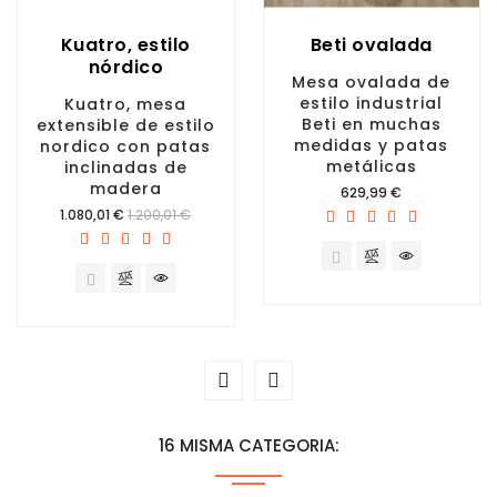
Kuatro, estilo
Beti ovalada
nórdico
Mesa ovalada de
estilo industrial
Kuatro, mesa
Beti en muchas
extensible de estilo
medidas y patas
nordico con patas
metálicas
inclinadas de
madera
Precio
629,99 €
Precio
1.080,01 €
1.200,01 €
16 MISMA CATEGORIA: