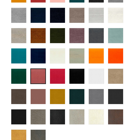
09
12
13
14
01
03
tapizado
tapizado
tapizado
tapizado
tapizado
tapiza
ander
ander
ander
ander
ander
ander
04
06
07
10
12
14
tapizado
tapizado
tapizado
tapizado
atlas-
atlas-
ander
ander
ander
ander
1
3
15
18
25
22
atlas-
atlas-
atlas-
atlas-
atlas-
atlas-
5
7
10
11
15
18
atlas-
atlas-
atlas-
Mystic
Mystic
atlas-
25
29
30
Blanco
Tortola
28
Mystic
Mystic
Mystic
Mystic
Mystic
Mystic
Nuez
Rosa
Mostaza
Turquesa
Gris
Grafito
Mystic
montana
montana
montana
montana
monta
Antracita
7
1
9
10
13
montana
montana
17
18