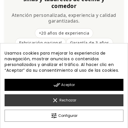
comedor
Atención personalizada, experiencia y calidad
garantizadas.
+20 años de experiencia
Fabricación nacional
Garantía de 3 años
Envío gratis
Usamos cookies para mejorar la experiencia de
navegación, mostrar anuncios o contenidos
personalizados y analizar el tráfico. Al hacer clic en
“Aceptar” da su consentimiento al uso de las cookies.

PRODUCTOS
done_all
Aceptar

NUESTRA EMPRESA

MI CUENTA
clear
Rechazar

INFORMACIÓN
tune
Configurar
© 2026 - Diseño Web By Optimiza