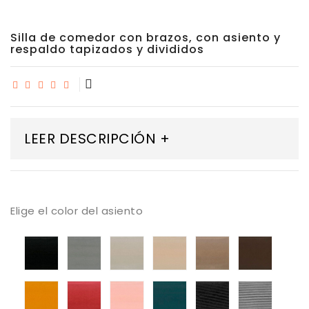
Silla de comedor con brazos, con asiento y
respaldo tapizados y divididos
LEER DESCRIPCIÓN +
Elige el color del asiento
tapizado
tapizado
tapizado
tapizado
tapizado
tapiza
armani
armani
armani
armani
armani
armani
01
03
04
05
07
08
tapizado
tapizado
tapizado
tapizado
tapizado
tapiza
armani
armani
armani
armani
ander
ander