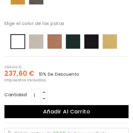
Elige el color de las patas
Arena
Cobre
Antracita
Negro
Oro
Blanco
264,00 €
237,60 €
10% De Descuento
Impuestos incluidos
Cantidad
Añadir Al Carrito