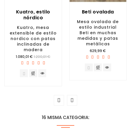
Kuatro, estilo
Beti ovalada
nórdico
Mesa ovalada de
estilo industrial
Kuatro, mesa
Beti en muchas
extensible de estilo
medidas y patas
nordico con patas
metálicas
inclinadas de
madera
Precio
629,99 €
Precio
1.080,01 €
1.200,01 €
16 MISMA CATEGORIA: