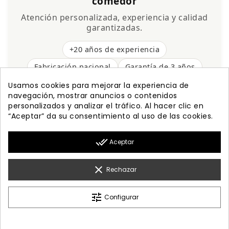
comedor
Atención personalizada, experiencia y calidad
garantizadas.
+20 años de experiencia
Fabricación nacional
Garantía de 3 años
Envío gratis
Usamos cookies para mejorar la experiencia de
navegación, mostrar anuncios o contenidos
personalizados y analizar el tráfico. Al hacer clic en
“Aceptar” da su consentimiento al uso de las cookies.

PRODUCTOS
done_all
Aceptar

NUESTRA EMPRESA

MI CUENTA
clear
Rechazar

INFORMACIÓN
tune
Configurar
© 2026 - Diseño Web By Optimiza