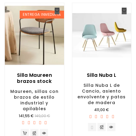
ENTREGA INMEDIATA
Silla Maureen
Silla Nuba L
brazos stock
Silla Nuba L de
Cancio, asiento
Maureen, sillas con
envolvente y patas
brazos de estilo
de madera
industrial y
apilables
Precio
411,00 €
Precio
141,55 €
149,00 €