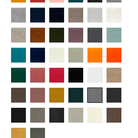
09
12
13
14
01
03
tapizado
tapizado
tapizado
tapizado
tapizado
tapiza
ander
ander
ander
ander
ander
ander
04
06
07
10
12
14
tapizado
tapizado
tapizado
tapizado
atlas-
atlas-
ander
ander
ander
ander
1
3
15
18
25
22
atlas-
atlas-
atlas-
atlas-
atlas-
atlas-
5
7
10
11
15
18
atlas-
atlas-
atlas-
atlas-
Mystic
Mystic
25
28
29
30
Blanco
Tortola
Mystic
Mystic
Mystic
Mystic
Mystic
Mystic
Nuez
Rosa
Mostaza
Turquesa
Grafito
Gris
Mystic
montana
montana
montana
montana
monta
Antracita
7
1
9
10
13
montana
montana
17
18