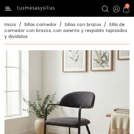
0
Categoría
Inicio
Sillas comedor
Sillas con brazos
Silla de
Inicio
comedor con brazos, con asiento y respaldo tapizados
y divididos
Mesas
Mesas
De
Cocina
Sillas
De
Cocina
Mesas
Comedor