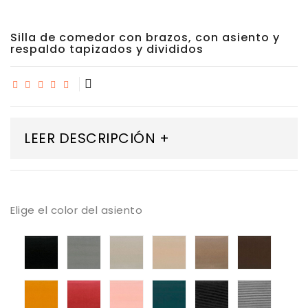
Silla de comedor con brazos, con asiento y
respaldo tapizados y divididos
LEER DESCRIPCIÓN +
Elige el color del asiento
tapizado
tapizado
tapizado
tapizado
tapizado
tapiza
armani
armani
armani
armani
armani
armani
01
03
04
05
07
08
tapizado
tapizado
tapizado
tapizado
tapizado
tapiza
armani
armani
armani
armani
ander
ander