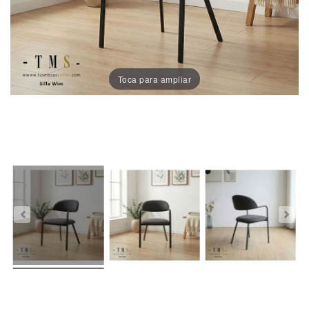
Sillas
Comedor
Porcelánico
Toca para ampliar
Dekton
Stock
Taburetes
Altos
Exterior/jardín