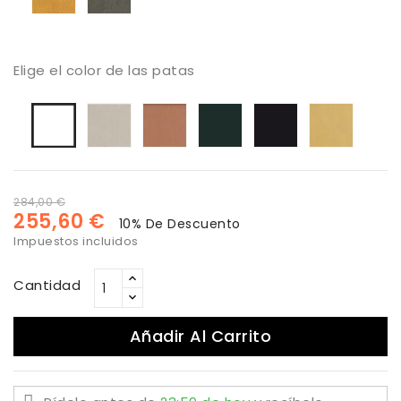
Elige el color de las patas
Arena
Cobre
Antracita
Negro
Oro
Blanco
284,00 €
255,60 €
10% De Descuento
Impuestos incluidos
Cantidad
Añadir Al Carrito