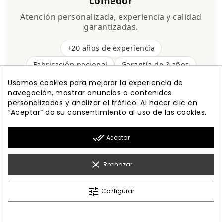
comedor
Atención personalizada, experiencia y calidad
garantizadas.
+20 años de experiencia
Fabricación nacional
Garantía de 3 años
Envío gratis
Usamos cookies para mejorar la experiencia de
navegación, mostrar anuncios o contenidos
personalizados y analizar el tráfico. Al hacer clic en
“Aceptar” da su consentimiento al uso de las cookies.

PRODUCTOS
done_all
Aceptar

NUESTRA EMPRESA

MI CUENTA
clear
Rechazar

INFORMACIÓN
tune
Configurar
© 2026 - Diseño Web By Optimiza