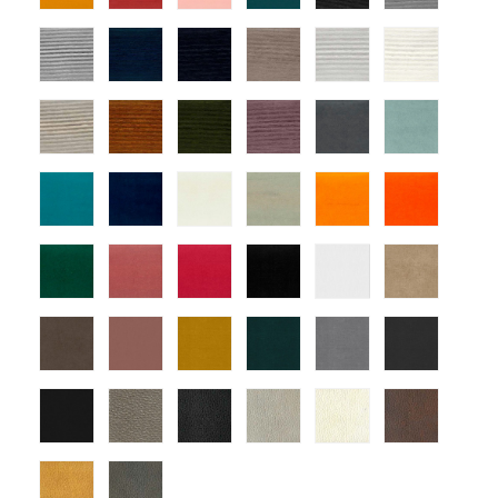
09
12
13
14
01
03
tapizado
tapizado
tapizado
tapizado
tapizado
tapiza
ander
ander
ander
ander
ander
ander
04
06
07
10
12
14
tapizado
tapizado
tapizado
tapizado
atlas-
atlas-
ander
ander
ander
ander
1
3
15
18
25
22
atlas-
atlas-
atlas-
atlas-
atlas-
atlas-
5
7
10
11
15
18
atlas-
atlas-
atlas-
atlas-
Mystic
Mystic
25
28
29
30
Blanco
Tortola
Mystic
Mystic
Mystic
Mystic
Mystic
Mystic
Nuez
Rosa
Mostaza
Turquesa
Gris
Grafito
Mystic
montana
montana
montana
montana
monta
Antracita
7
1
9
10
13
montana
montana
17
18