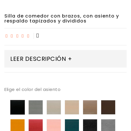
Silla de comedor con brazos, con asiento y
respaldo tapizados y divididos
LEER DESCRIPCIÓN +
Elige el color del asiento
tapizado
tapizado
tapizado
tapizado
tapiza
tapizado
armani
armani
armani
armani
armani
armani
03
04
05
07
08
01
tapizado
tapizado
tapizado
tapizado
tapizado
tapiza
armani
armani
armani
armani
ander
ander