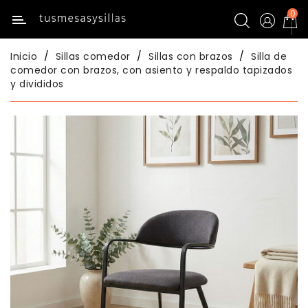
0
Categoría
Inicio
Sillas comedor
Sillas con brazos
Silla de
Inicio
comedor con brazos, con asiento y respaldo tapizados
y divididos
Mesas
Mesas
De
Cocina
Sillas
De
Cocina
Mesas
Comedor