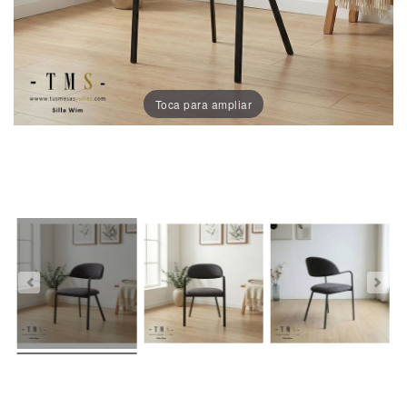
Sillas
Comedor
Porcelánico
Toca para ampliar
Dekton
Stock
Taburetes
Altos
Exterior/jardín