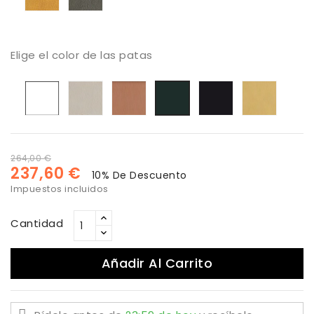
Elige el color de las patas
Blanco
Arena
Cobre
Negro
Oro
Antracita
264,00 €
237,60 €
10% De Descuento
Impuestos incluidos
Cantidad
Añadir Al Carrito