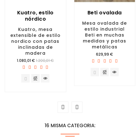
Kuatro, estilo
Beti ovalada
nórdico
Mesa ovalada de
estilo industrial
Kuatro, mesa
Beti en muchas
extensible de estilo
medidas y patas
nordico con patas
metálicas
inclinadas de
madera
Precio
629,99 €
Precio
1.080,01 €
1.200,01 €
16 MISMA CATEGORIA: