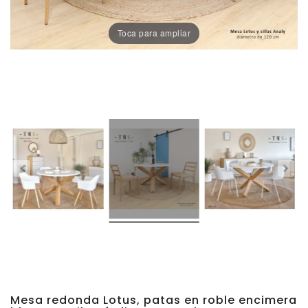
Porcelánico
Toca para ampliar
Dekton
Stock
Taburetes
Altos
Exterior/jardín
Mesa redonda Lotus, patas en roble encimera