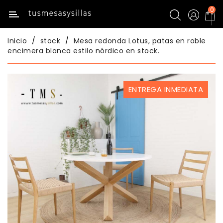
0
Categoría
Inicio
stock
Mesa redonda Lotus, patas en roble
Inicio
encimera blanca estilo nórdico en stock.
Mesas
De
ENTREGA INMEDIATA
Cocina
Sillas
De
Cocina
Mesas
Comedor
Sillas
Comedor