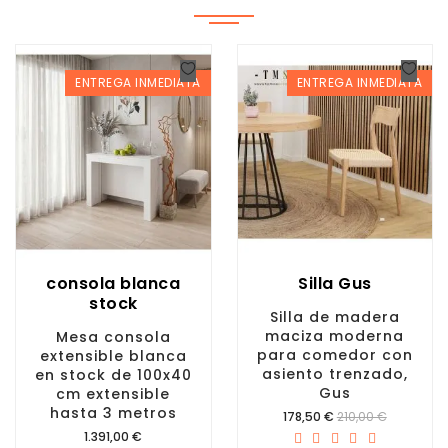
ENTREGA INMEDIATA
ENTREGA INMEDIATA
consola blanca
Silla Gus
stock
Silla de madera
maciza moderna
Mesa consola
para comedor con
extensible blanca
asiento trenzado,
en stock de 100x40
Gus
cm extensible
hasta 3 metros
Precio
178,50 €
210,00 €
Precio
1.391,00 €