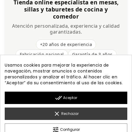
Tienda online especialista en mesas,
sillas y taburetes de cocina y
comedor
Atención personalizada, experiencia y calidad
garantizadas.
+20 años de experiencia
Fabricación nacional
Garantía de 3 años
Envío gratis
Usamos cookies para mejorar la experiencia de
navegación, mostrar anuncios o contenidos
personalizados y analizar el tráfico. Al hacer clic en
“Aceptar” da su consentimiento al uso de las cookies.

PRODUCTOS
done_all
Aceptar

NUESTRA EMPRESA

MI CUENTA
clear
Rechazar

INFORMACIÓN
tune
Configurar