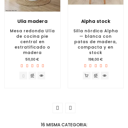
Ulia madera
Alpha stock
Mesa redonda Ulía
Silla nórdica Alpha
de cocina pie
— blanca con
central en
patas de madera,
estratificado o
compacta y en
madera
stock
Precio
Precio
511,00 €
198,00 €
16 MISMA CATEGORIA: