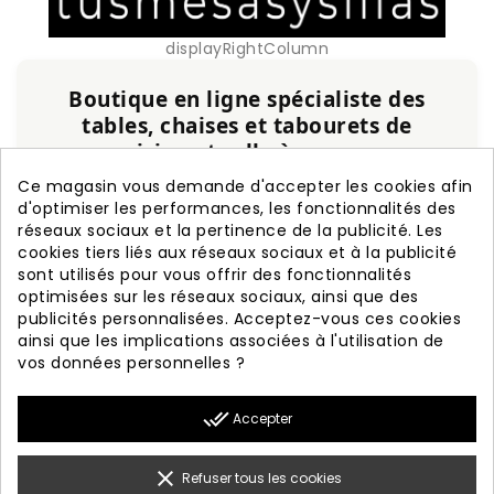
displayRightColumn
Boutique en ligne spécialiste des
tables, chaises et tabourets de
cuisine et salle à manger
Ce magasin vous demande d'accepter les cookies afin
Service personnalisé, expérience et qualité
d'optimiser les performances, les fonctionnalités des
garanties.
réseaux sociaux et la pertinence de la publicité. Les
cookies tiers liés aux réseaux sociaux et à la publicité
+20 ans d'expérience
Fabrication nationale
sont utilisés pour vous offrir des fonctionnalités
Garantie de 3 ans
Livraison rapide
optimisées sur les réseaux sociaux, ainsi que des
publicités personnalisées. Acceptez-vous ces cookies
ainsi que les implications associées à l'utilisation de
vos données personnelles ?

PRODUITS
done_all
Accepter

NOTRE SOCIÉTÉ

VOTRE COMPTE
clear
Refuser tous les cookies