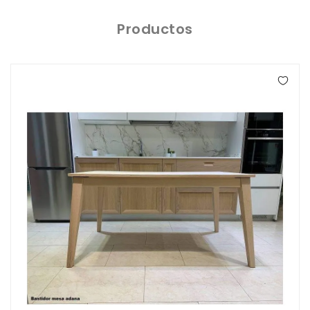
À
Manger
Productos
Chaises
De
Salle
À
Manger
Porcelaine
Dekton
Stock
Tabourets
Hauts
Extérieur/jardin