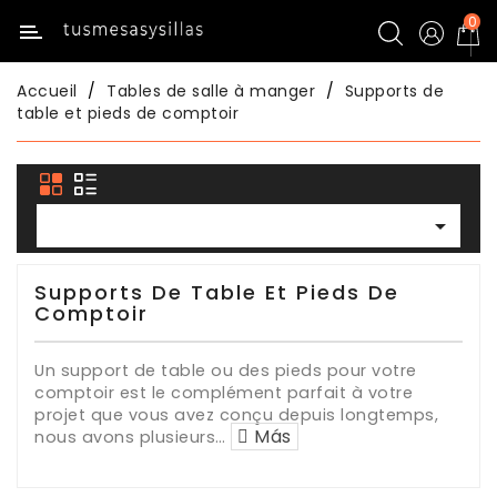
0
Catégorie
Accueil
Tables de salle à manger
Supports de
Inicio
table et pieds de comptoir
Menu
Title

Tables
De
Cuisine
Supports De Table Et Pieds De
Comptoir
Chaises
De
Un support de table ou des pieds pour votre
Cuisine
comptoir est le complément parfait à votre
projet que vous avez conçu depuis longtemps,
Más
nous avons plusieurs
…
Tables
De
Salle