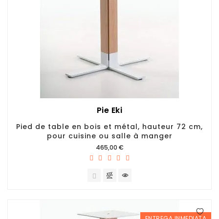
Pie Eki
Pied de table en bois et métal, hauteur 72 cm,
pour cuisine ou salle à manger
Prix
465,00 €
ENTREGA INMEDIATA