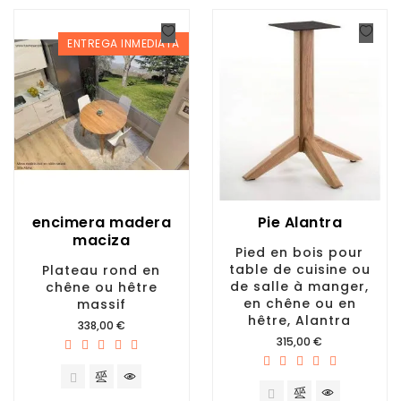
ENTREGA INMEDIATA
encimera madera
Pie Alantra
maciza
Pied en bois pour
table de cuisine ou
Plateau rond en
de salle à manger,
chêne ou hêtre
en chêne ou en
massif
hêtre, Alantra
Prix
338,00 €
Prix
315,00 €