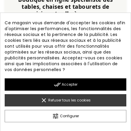
tables, chaises et tabourets de
cuisine et salle à manger
Ce magasin vous demande d'accepter les cookies afin
Service personnalisé, expérience et qualité
d'optimiser les performances, les fonctionnalités des
garanties.
réseaux sociaux et la pertinence de la publicité. Les
cookies tiers liés aux réseaux sociaux et à la publicité
+20 ans d'expérience
Fabrication nationale
sont utilisés pour vous offrir des fonctionnalités
Garantie de 3 ans
Livraison rapide
optimisées sur les réseaux sociaux, ainsi que des
publicités personnalisées. Acceptez-vous ces cookies
ainsi que les implications associées à l'utilisation de
vos données personnelles ?

PRODUITS
done_all
Accepter

NOTRE SOCIÉTÉ

VOTRE COMPTE
clear
Refuser tous les cookies

INFORMATION
tune
Configurer
© 2026 - Diseño Web By Optimiza