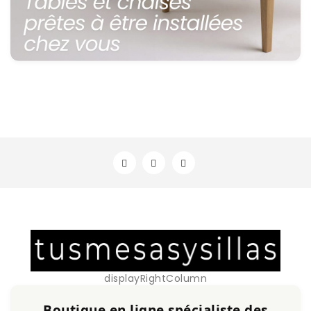
displayRightColumn
Boutique en ligne spécialiste des