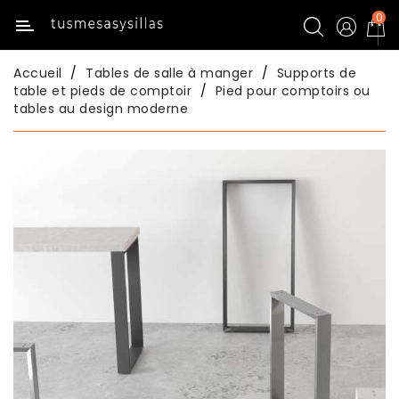
0
Catégorie
Accueil
Tables de salle à manger
Supports de
Inicio
table et pieds de comptoir
Pied pour comptoirs ou
tables au design moderne
Menu
Title
Tables
De
Cuisine
Chaises
De
Cuisine
Tables
De
Salle