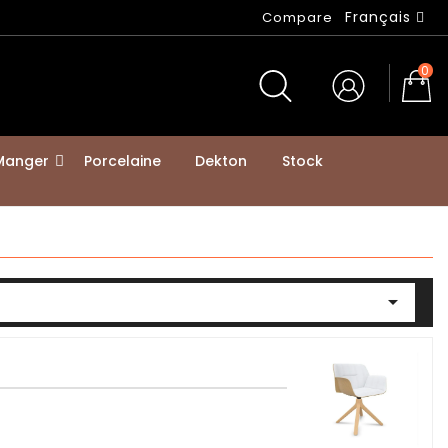
Français
Compare
0
 Manger
Porcelaine
Dekton
Stock
