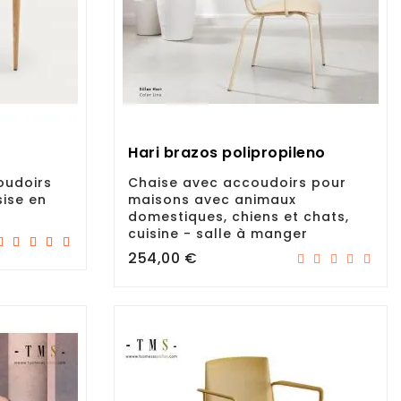
Hari brazos polipropileno
oudoirs
Chaise avec accoudoirs pour
sise en
maisons avec animaux
domestiques, chiens et chats,
cuisine - salle à manger
Prix
254,00 €