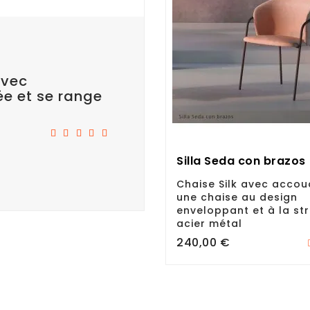
avec
ée et se range
Silla Seda con brazos
Chaise Silk avec accoud
une chaise au design
enveloppant et à la st
acier métal
Prix
240,00 €