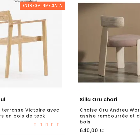
ENTREGA INMEDIATA
Jul
Silla Oru chari
 terrasse Victoire avec
Chaise Oru Andreu Wor
s en bois de teck
assise rembourrée et d
bois
Prix
640,00 €