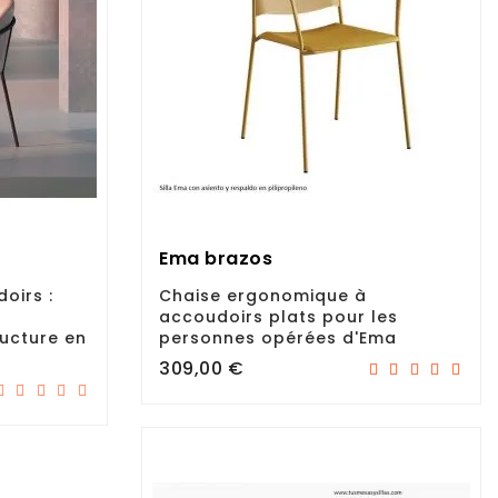
Ema brazos
oirs :
Chaise ergonomique à
accoudoirs plats pour les
ructure en
personnes opérées d'Ema
Prix
309,00 €