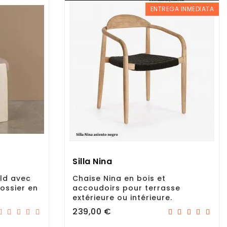
ENTREGA INMEDIATA
Silla Nina
ld avec
Chaise Nina en bois et
ossier en
accoudoirs pour terrasse
extérieure ou intérieure.
Prix
239,00 €