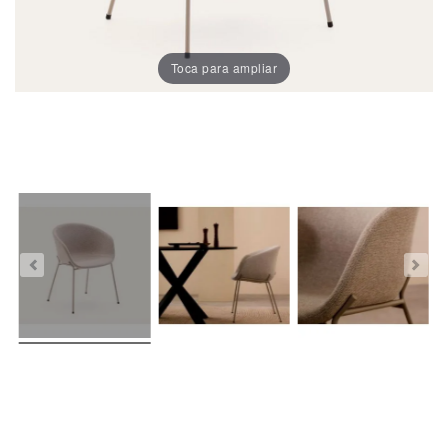
Chaises
De
Salle
Toca para ampliar
À
Manger
Porcelaine
Dekton
Stock
Tabourets
Hauts
Extérieur/jardin