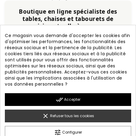
Boutique en ligne spécialiste des
tables, chaises et tabourets de
cuisine et salle à manger
Ce magasin vous demande d'accepter les cookies afin
Service personnalisé, expérience et qualité
d'optimiser les performances, les fonctionnalités des
garanties.
réseaux sociaux et la pertinence de la publicité. Les
cookies tiers liés aux réseaux sociaux et à la publicité
+20 ans d'expérience
Fabrication nationale
sont utilisés pour vous offrir des fonctionnalités
Garantie de 3 ans
Livraison rapide
optimisées sur les réseaux sociaux, ainsi que des
publicités personnalisées. Acceptez-vous ces cookies
ainsi que les implications associées à l'utilisation de
vos données personnelles ?

PRODUITS
done_all
Accepter

NOTRE SOCIÉTÉ

VOTRE COMPTE
clear
Refuser tous les cookies

INFORMATION
tune
Configurer
© 2026 - Diseño Web By Optimiza