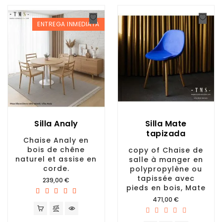
ENTREGA INMEDIATA
Silla Analy
Silla Mate
tapizada
Chaise Analy en
bois de chêne
copy of Chaise de
naturel et assise en
salle à manger en
corde.
polypropylène ou
tapissée avec
Prix
239,00 €
pieds en bois, Mate
Prix
471,00 €