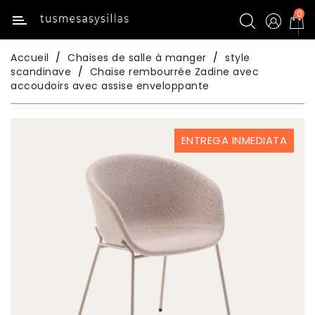
0
Catégorie
Accueil
Chaises de salle à manger
style
Inicio
scandinave
Chaise rembourrée Zadine avec
accoudoirs avec assise enveloppante
Tables
De
Cuisine
ENTREGA INMEDIATA
Chaises
De
Cuisine
Tables
De
Salle
À
Manger