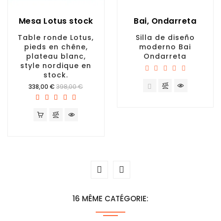
Mesa Lotus stock
Bai, Ondarreta
Table ronde Lotus,
Silla de diseño
pieds en chêne,
moderno Bai
plateau blanc,
Ondarreta
style nordique en
stock.
Prix
338,00 €
398,00 €
16 MÊME CATÉGORIE: