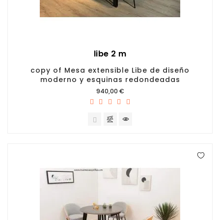
libe 2 m
copy of Mesa extensible Libe de diseño
moderno y esquinas redondeadas
Prix
940,00 €