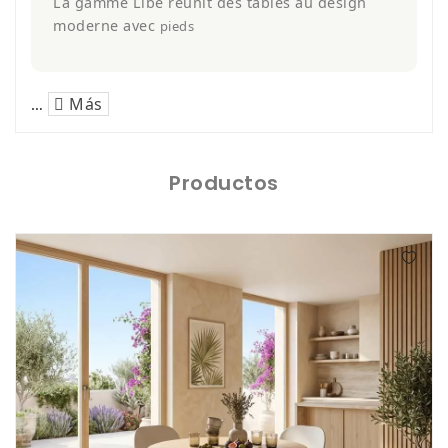
La gamme Libe réunit des tables au design
Chaises
moderne avec
pieds
De
Salle
À
Manger
Más
…
Porcelaine
Productos
Dekton
Stock
Tabourets
Hauts
Extérieur/jardin