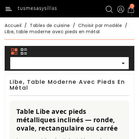
0
Catégorie
Accueil
Tables de cuisine
Choisir par modèle
Inicio
Libe, table moderne avec pieds en métal
Tables
De
Cuisine

Chaises
De
Libe, Table Moderne Avec Pieds En
Cuisine
Métal
Tables
De
Table Libe avec pieds
Salle
métalliques inclinés — ronde,
À
ovale, rectangulaire ou carrée
Manger