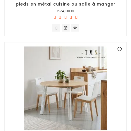
pieds en métal cuisine ou salle à manger
Prix
674,00 €