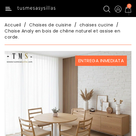
0
Catégorie
Accueil
Chaises de cuisine
chaises cucine
Inicio
Chaise Analy en bois de chêne naturel et assise en
corde.
Tables
De
Cuisine
ENTREGA INMEDIATA
Chaises
De
Cuisine
Tables
De
Salle
À
Manger