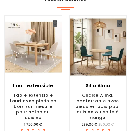
Lauri extensible
Silla Alma
Table extensible
Chaise Alma,
Lauri avec pieds en
confortable avec
bois sur mesure
pieds en bois pour
pour salon ou
cuisine ou salle à
cuisine
manger
Prix
Prix
1 720,00 €
235,00 €
250,00 €