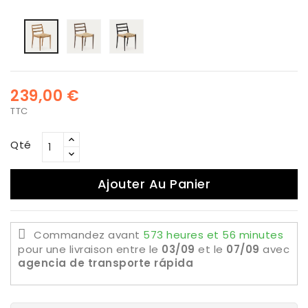
Bois
Bois
Bois
de
de
de
chêne
chêne
chêne
couleur
noir
naturel
noyer
239,00 €
TTC
Qté
Ajouter Au Panier
Commandez avant
573 heures et 56 minutes
pour une livraison
entre le
03/09
et le
07/09
avec
agencia de transporte rápida