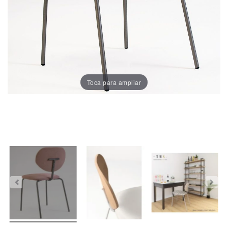
Chaises
De
Salle
À
Manger
Porcelaine
Toca para ampliar
Dekton
Stock
Tabourets
Hauts
Extérieur/jardin