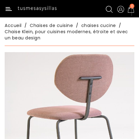
0
Catégorie
Accueil
Chaises de cuisine
chaises cucine
Inicio
Chaise Klein, pour cuisines modernes, étroite et avec
un beau design
Tables
De
Cuisine
Chaises
De
Cuisine
Tables
De
Salle
À
Manger