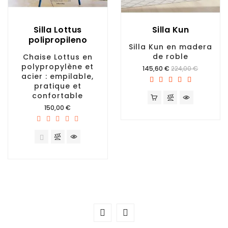
Silla Lottus
Silla Kun
polipropileno
Silla Kun en madera
de roble
Chaise Lottus en
polypropylène et
Prix
145,60 €
224,00 €
acier : empilable,
pratique et
confortable
Prix
150,00 €