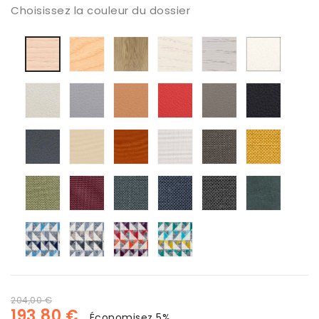
Choisissez la couleur du dossier
Frêne
chêne
Frêne
Frêne
Tapiza
Fresno
naturel
naturel
arctique
soyeux
Valenc
Nórdico
Blanco
Valencia
Tapizado
Tapizado
Valencia
Tapizado
Tapiza
Perla
Valencia
Valencia
Rouge
Valencia
Valenc
Gris
Terracota
Capuccino
Negro
Tapizado
Tapizado
Tapizado
Tapizado
Tapizado
Tapiza
Valencia
Silvertex
Silvertex
Maglia
Maglia
Maglia
Grafito
Arizona
Cobre
Blanco
Trufa
Mostaz
Tapizado
Tapizado
Tapizado
Tapizado
Tapizado
Tapiza
Maglia
Maglia
Maglia
Maglia
Maglia
Mystic
Lima
Burdeos
Verde
Azul
Negro
Verde
sali
dsli
dali
dali
azul
gris
rojo
verde
204,00 €
193,80 €
Économisez 5%