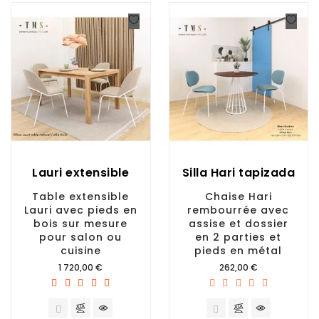
Lauri extensible
Silla Hari tapizada
Table extensible
Chaise Hari
Lauri avec pieds en
rembourrée avec
bois sur mesure
assise et dossier
pour salon ou
en 2 parties et
cuisine
pieds en métal
Prix
Prix
1 720,00 €
262,00 €