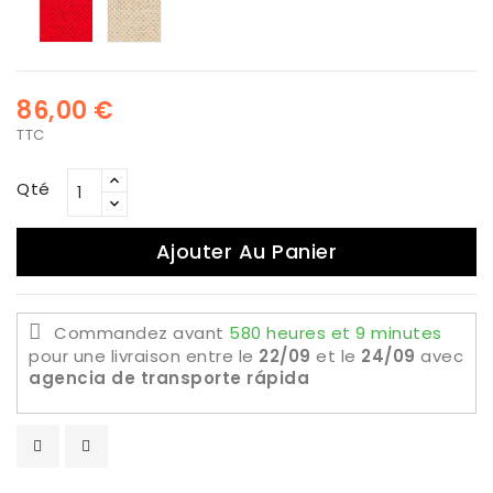
Acai
Artic
Ash
Blossom
Breeze
Hive
en
en
vinyle
vinyle
Érable
Chêne
Maglia
Maglia
86,00 €
TTC
Qté
Ajouter Au Panier
Commandez avant
580 heures et 9 minutes
pour une livraison
entre le
22/09
et le
24/09
avec
agencia de transporte rápida