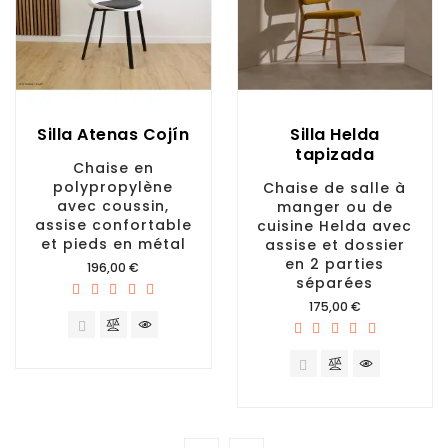
Silla Atenas Cojín
Silla Helda
tapizada
Chaise en
polypropylène
Chaise de salle à
avec coussin,
manger ou de
assise confortable
cuisine Helda avec
et pieds en métal
assise et dossier
en 2 parties
Prix
196,00 €
séparées
Prix
175,00 €