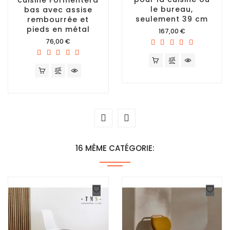
le bureau,
bas avec assise
seulement 39 cm
rembourrée et
pieds en métal
Prix
167,00 €
Prix
76,00 €
16 MÊME CATÉGORIE: