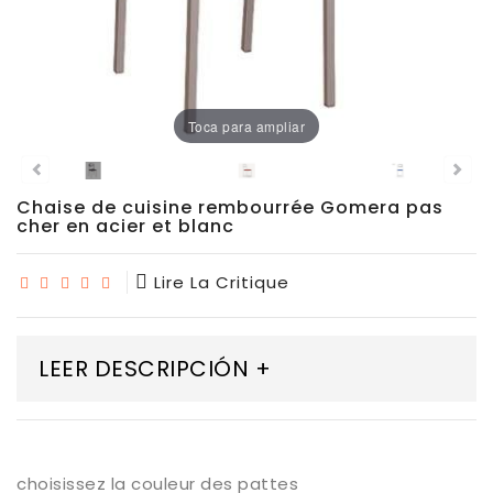
Chaises
De
Salle
À
Manger
Toca para ampliar
Porcelaine
Chaise de cuisine rembourrée Gomera pas
Dekton
cher en acier et blanc
Stock
Lire La Critique
Tabourets
Hauts
LEER DESCRIPCIÓN +
Extérieur/jardin
choisissez la couleur des pattes