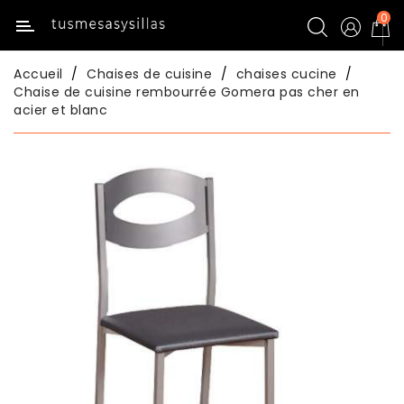
0
Catégorie
Accueil
Chaises de cuisine
chaises cucine
Inicio
Chaise de cuisine rembourrée Gomera pas cher en
acier et blanc
Tables
De
Cuisine
Chaises
De
Cuisine
Tables
De
Salle
À
Manger