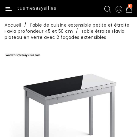
0
Catégorie
Accueil
Table de cuisine extensible petite et étroite
Inicio
Favia profondeur 45 et 50 cm
Table étroite Flavia
plateau en verre avec 2 façades extensibles
Tables
De
Cuisine
Chaises
De
Cuisine
Tables
De
Salle
À
Manger