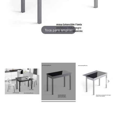
Chaises
De
Salle
À
Manger
Toca para ampliar
Porcelaine
Dekton
Stock
Tabourets
Hauts
Extérieur/jardin