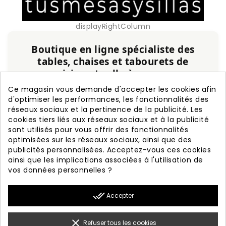
displayRightColumn
Boutique en ligne spécialiste des
tables, chaises et tabourets de
cuisine et salle à manger
Service personnalisé, expérience et qualité
Ce magasin vous demande d'accepter les cookies afin
garanties.
d'optimiser les performances, les fonctionnalités des
réseaux sociaux et la pertinence de la publicité. Les
cookies tiers liés aux réseaux sociaux et à la publicité
+20 ans d'expérience
Fabrication nationale
sont utilisés pour vous offrir des fonctionnalités
Garantie de 3 ans
Livraison rapide
optimisées sur les réseaux sociaux, ainsi que des
publicités personnalisées. Acceptez-vous ces cookies
ainsi que les implications associées à l'utilisation de
vos données personnelles ?

PRODUITS
done_all
Accepter

NOTRE SOCIÉTÉ

VOTRE COMPTE
clear
Refuser tous les cookies