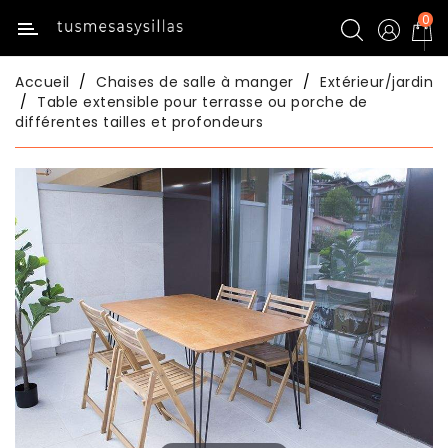
0
Catégorie
Accueil
Chaises de salle à manger
Extérieur/jardin
Inicio
Table extensible pour terrasse ou porche de
différentes tailles et profondeurs
Tables
De
Cuisine
Chaises
De
Cuisine
Tables
De
Salle
À
Manger