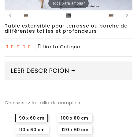
Toca para ampliar
Chaises
De
Salle
À
Table extensible pour terrasse ou porche de
Manger
différentes tailles et profondeurs
Porcelaine
Lire La Critique
Dekton
LEER DESCRIPCIÓN +
Stock
Tabourets
Hauts
Choisissez la taille du comptoir
Extérieur/jardin
90 x 60 cm
100 x 60 cm
110 x 60 cm
120 x 60 cm