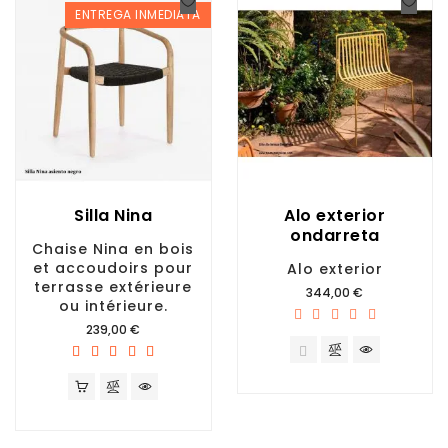
ENTREGA INMEDIATA
Silla Nina
Alo exterior
ondarreta
Chaise Nina en bois
et accoudoirs pour
Alo exterior
terrasse extérieure
Prix
344,00 €
ou intérieure.
Prix
239,00 €