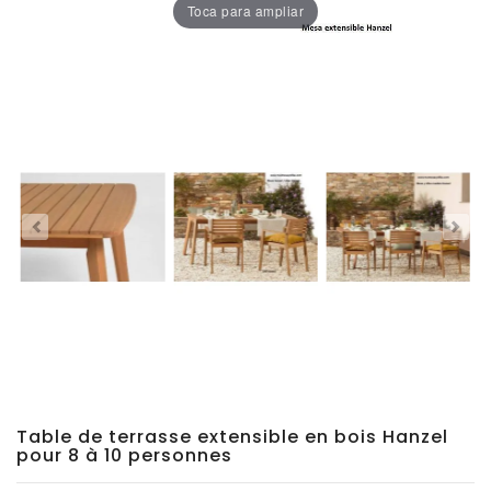
Toca para ampliar
Chaises
De
Salle
À
Manger
Porcelaine
Dekton
Stock
Tabourets
Hauts
Extérieur/jardin
Table de terrasse extensible en bois Hanzel
pour 8 à 10 personnes