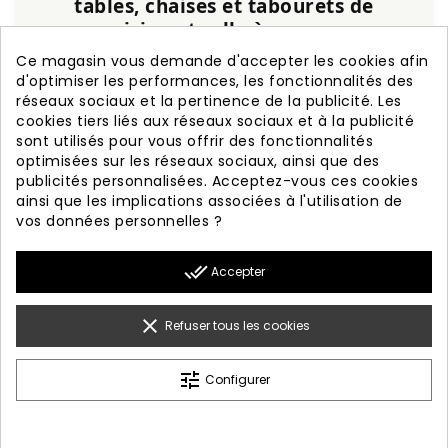
tables, chaises et tabourets de
cuisine et salle à manger
Service personnalisé, expérience et qualité
Ce magasin vous demande d'accepter les cookies afin
garanties.
d'optimiser les performances, les fonctionnalités des
réseaux sociaux et la pertinence de la publicité. Les
cookies tiers liés aux réseaux sociaux et à la publicité
+20 ans d'expérience
Fabrication nationale
sont utilisés pour vous offrir des fonctionnalités
Garantie de 3 ans
Livraison rapide
optimisées sur les réseaux sociaux, ainsi que des
publicités personnalisées. Acceptez-vous ces cookies
ainsi que les implications associées à l'utilisation de
vos données personnelles ?

PRODUITS
done_all
Accepter

NOTRE SOCIÉTÉ

VOTRE COMPTE
clear
Refuser tous les cookies

INFORMATION
tune
Configurer
© 2026 - Diseño Web By Optimiza