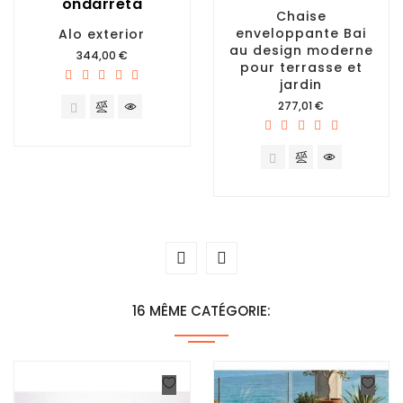
ondarreta
Chaise
enveloppante Bai
Alo exterior
au design moderne
Prix
344,00 €
pour terrasse et
jardin
Prix
277,01 €
16 MÊME CATÉGORIE: