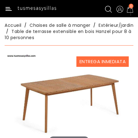
0
Catégorie
Accueil
Chaises de salle à manger
Extérieur/jardin
Inicio
Table de terrasse extensible en bois Hanzel pour 8 à
10 personnes
Tables
De
Cuisine
ENTREGA INMEDIATA
Chaises
De
Cuisine
Tables
De
Salle
À
Manger