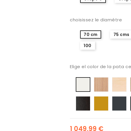
choisissez le diamétre
70 cm
75 cms
100
Elige el color de la pata c
Haya
H
laqué
natural
b
blanc
Wengue
terre
la
laquée
an
1 049,99 €