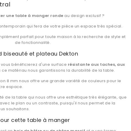
tral
er une table à manger ronde
au design exclusif ?
ontemporain qui fera de votre pièce un espace très spécial.
mplément parfait pour toute maison à la recherche de style et
de fonctionnalité.
 biseauté et plateau Dekton
n vous bénéficierez d'une surface
résistante aux taches, aux
c ce matériau nous garantissons la durabilité de la table.
ekton 8 mm nous offre une grande variété de couleurs pour le
tre espace.
té de la table qui nous offre une esthétique très élégante, que
avec le plan ou un contraste, puisqu'il nous permet de la
ous souhaitons.
pour cette table à manger
 est en
bois de hêtre ou de chêne massif
et a une forme