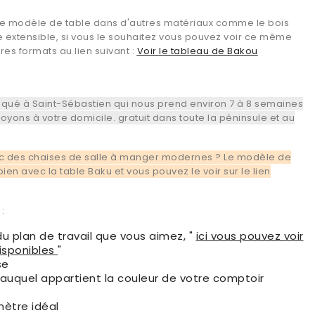
e modèle de table dans d'autres matériaux comme le bois
 extensible, si vous le souhaitez vous pouvez voir ce même
es formats au lien suivant :
Voir le tableau de Bakou
riqué à Saint-Sébastien qui nous prend environ 7 à 8 semaines
voyons à votre domicile. gratuit dans toute la péninsule et au
c des chaises de salle à manger modernes ? Le modèle de
ien avec la table Baku et vous pouvez le voir sur le lien
:
u plan de travail que vous aimez, "
ici vous pouvez voir
disponibles
"
se
 auquel appartient la couleur de votre comptoir
mètre idéal