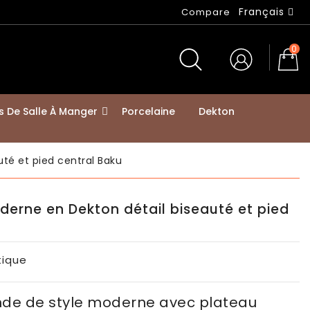
Français
Compare
0
s De Salle À Manger
Porcelaine
Dekton
 / Moderne
ison Avec Des Animaux Domestiques
té et pied central Baku
erne en Dekton détail biseauté et pied
itique
de de style moderne avec plateau