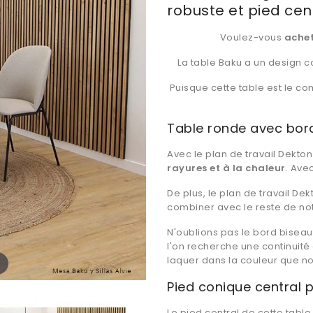
robuste et pied cen
Voulez-vous
achet
La table Baku a un design c
Puisque cette table est le co
Table ronde avec bord
Avec le plan de travail Dekto
rayures et à la chaleur
. Ave
De plus, le plan de travail D
combiner avec le reste de no
N'oublions pas le bord biseau
l'on recherche une continuité 
laquer dans la couleur que n
Pied conique central 
Le pied central de cette table