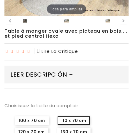
Chaises
Toca para ampliar
De
Salle
À
Manger
Table à manger ovale avec plateau en bois,...
et pied central Hexa
Porcelaine
Lire La Critique
Dekton
Stock
LEER DESCRIPCIÓN +
Tabourets
Hauts
Choisissez la taille du comptoir
Extérieur/jardin
100 x 70 cm
110 x 70 cm
120 x 70 cm
130 x 70 cm