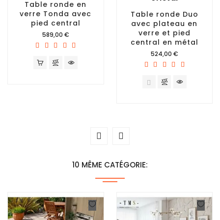
Table ronde en
verre Tonda avec
Table ronde Duo
pied central
avec plateau en
verre et pied
Prix
589,00 €
central en métal
Prix
524,00 €
10 MÊME CATÉGORIE: