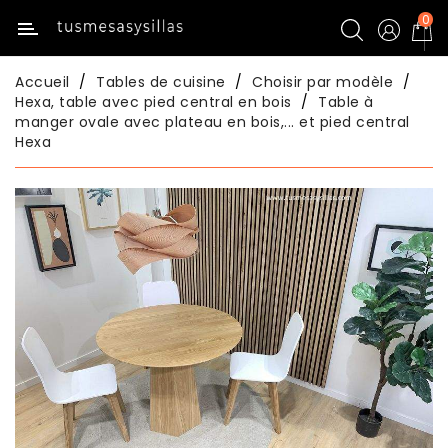
0
Catégorie
Accueil
Tables de cuisine
Choisir par modèle
Inicio
Hexa, table avec pied central en bois
Table à
manger ovale avec plateau en bois,... et pied central
Hexa
Tables
De
Cuisine
Chaises
De
Cuisine
Tables
De
Salle
À
Manger