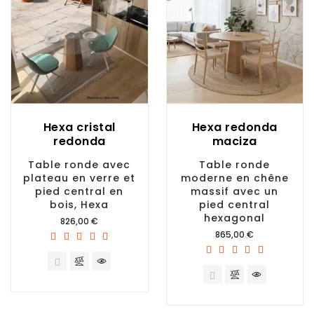
Hexa cristal
Hexa redonda
redonda
maciza
Table ronde avec
Table ronde
plateau en verre et
moderne en chêne
pied central en
massif avec un
bois, Hexa
pied central
hexagonal
Prix
826,00 €
Prix
865,00 €