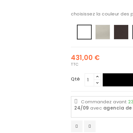
choisissez la couleur des 
Seda
an
Blanc
mate
m
mat
431,00 €
TTC
Qté
Commandez avant
23
24/09
avec
agencia de 