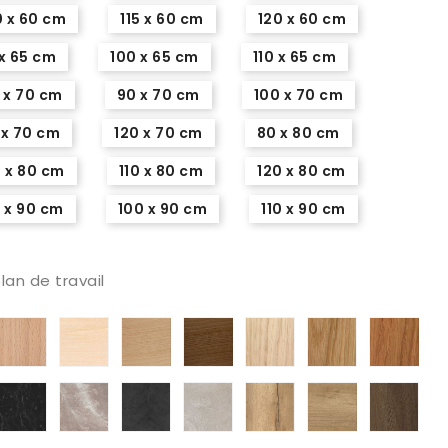
0 x 60 cm
115 x 60 cm
120 x 60 cm
x 65 cm
100 x 65 cm
110 x 65 cm
 x 70 cm
90 x 70 cm
100 x 70 cm
 x 70 cm
120 x 70 cm
80 x 80 cm
 x 80 cm
110 x 80 cm
120 x 80 cm
 x 90 cm
100 x 90 cm
110 x 90 cm
lan de travail
oire
hêtre
hêtre
Hêtre
Hêtre
chêne
chêne
Rob
e
naturel
blanchi
torréfié
Canaletto
blanchi
verni
med
ète
naturel
tratifié
tratificado
Estratificado
Estratificado
Stratifié
Extratificado
Extratifique
Estratificad
Lam
armol
mármol
Marmol
Stuc
color
Chene
roble
Nog
anco
negro
Atenea
Pierre
cemento
Halifax
H3331
del