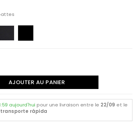
Oxyde
Paci
pattes
thracite
Noir
Lino
at
mat
mat
AJOUTER AU PANIER
:59 aujourd'hui
pour une livraison
entre le
22/09
et le
transporte rápida