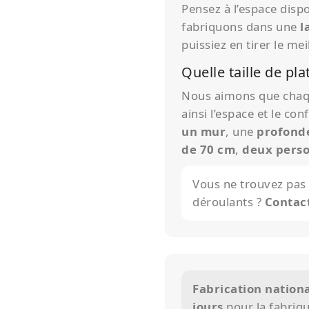
Pensez à l’espace disp
fabriquons dans une
l
puissiez en tirer le mei
Quelle taille de pl
Nous aimons que chaque
ainsi l’espace et le conf
un mur
, une
profond
de 70 cm
,
deux pers
Vous ne trouvez pas
déroulants ?
Contac
Fabrication nationa
jours
pour la fabriq