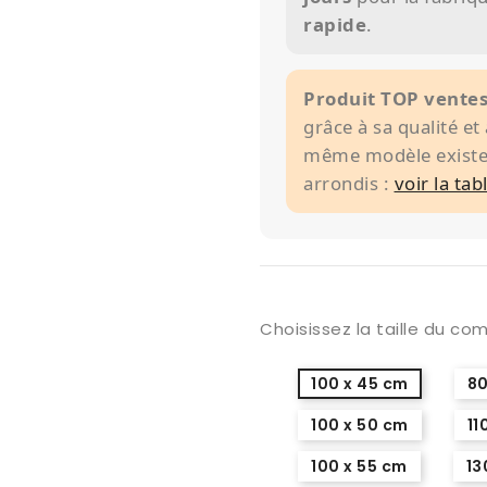
rapide
.
Produit TOP vente
grâce à sa qualité et
même modèle existe 
arrondis :
voir la tab
Choisissez la taille du co
100 x 45 cm
80
100 x 50 cm
11
100 x 55 cm
13