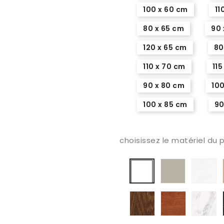
100 x 60 cm
11
80 x 65 cm
90 
120 x 65 cm
80
110 x 70 cm
115
90 x 80 cm
100
100 x 85 cm
90
choisissez le matériel du p
Soie
Iv
Stratifié
extratifiée
d
blanc
Cr
mat
ex
lisse
chêne
hêtre
Es
foncé
cerisier
m
bl