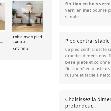
finition en bois verni
verni en
mat
pour le pr
simple.
Table avec pied
Pied central stable
..
central...
Le pied central est le 
487,00 €
grandes dimensions. Il
base plate
et colonne 
finitionné en plusieur
l’usure et facile à netto
Choisissez la dimen
profondeur…