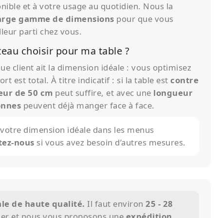
onible et à votre usage au quotidien. Nous la
arge gamme de dimensions
pour que vous
lleur parti chez vous.
ateau choisir pour ma table ?
 client ait la dimension idéale : vous optimisez
ort est total. À titre indicatif : si la table est
contre
eur de 50 cm
peut suffire, et avec une
longueur
onnes
peuvent déjà manger face à face.
 votre dimension idéale dans les menus
tez-nous
si vous avez besoin d’autres mesures.
le de haute qualité.
Il faut environ
25 - 28
uer et nous vous proposons une
expédition