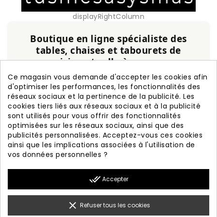
displayRightColumn
Boutique en ligne spécialiste des
tables, chaises et tabourets de
cuisine et salle à manger
Ce magasin vous demande d'accepter les cookies afin
Service personnalisé, expérience et qualité
d'optimiser les performances, les fonctionnalités des
garanties.
réseaux sociaux et la pertinence de la publicité. Les
cookies tiers liés aux réseaux sociaux et à la publicité
+20 ans d'expérience
Fabrication nationale
sont utilisés pour vous offrir des fonctionnalités
Garantie de 3 ans
Livraison rapide
optimisées sur les réseaux sociaux, ainsi que des
publicités personnalisées. Acceptez-vous ces cookies
ainsi que les implications associées à l'utilisation de
vos données personnelles ?

PRODUITS
done_all
Accepter

NOTRE SOCIÉTÉ

VOTRE COMPTE
clear
Refuser tous les cookies

INFORMATION