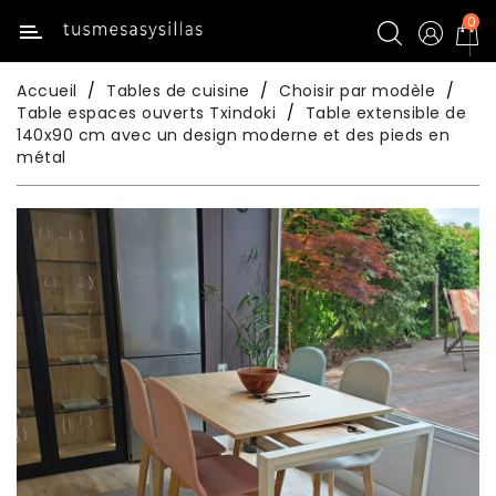
0
Catégorie
Accueil
Tables de cuisine
Choisir par modèle
Inicio
Table espaces ouverts Txindoki
Table extensible de
140x90 cm avec un design moderne et des pieds en
métal
Menu
Title
Tables
De
Cuisine
Chaises
De
Cuisine
Tables
De
Salle