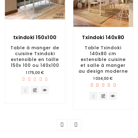
txindoki 150x100
Txindoki 140x80
Table à manger de
Table Txindoki
cuisine Txindoki
140x80 cm
extensible en taille
extensible cuisine
150x 100 ou 140x100
et salle à manger
au design moderne
Prix
1 175,00 €
Prix
1 034,00 €