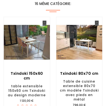
16 MÊME CATÉGORIE:
Txindoki 150x60
Txindoki 80x70 cm
cm
Table de cuisine
extensible 80x70
table extensible
cm modèle Txindoki
150x60 cm Txindoki
avec pieds en
au design moderne
métal
Prix
1 120,00 €
Prix
796,00 €