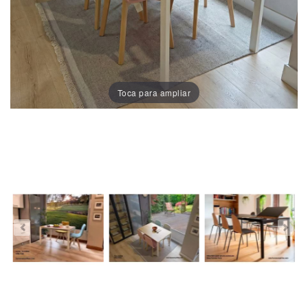
À
Manger
Chaises
De
Salle
Toca para ampliar
À
Manger
Porcelaine
Dekton
Stock
Tabourets
Hauts
Extérieur/jardin