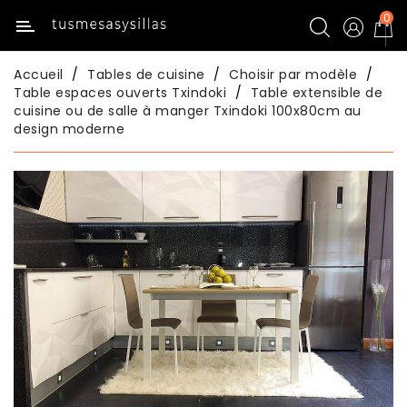
0
Catégorie
Accueil
Tables de cuisine
Choisir par modèle
Inicio
Table espaces ouverts Txindoki
Table extensible de
cuisine ou de salle à manger Txindoki 100x80cm au
design moderne
Tables
De
Cuisine
Chaises
De
Cuisine
Tables
De
Salle
À
Manger