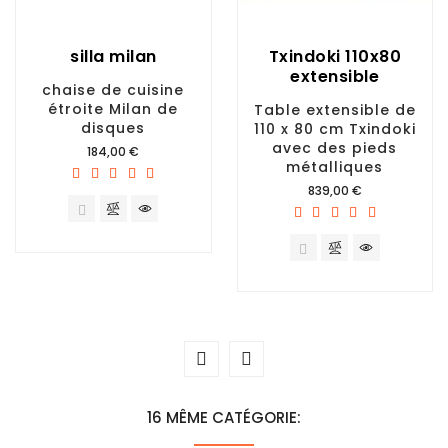
silla milan
Txindoki 110x80
extensible
chaise de cuisine
étroite Milan de
Table extensible de
disques
110 x 80 cm Txindoki
avec des pieds
Prix
184,00 €
métalliques
Prix
839,00 €
16 MÊME CATÉGORIE: