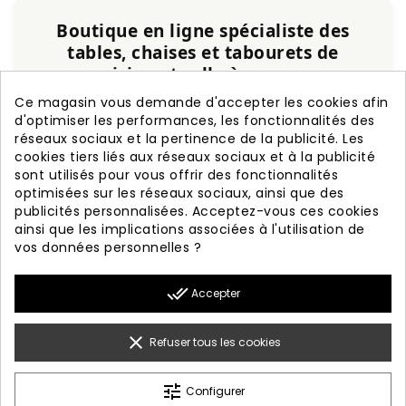
Boutique en ligne spécialiste des
tables, chaises et tabourets de
cuisine et salle à manger
Service personnalisé, expérience et qualité
Ce magasin vous demande d'accepter les cookies afin
garanties.
d'optimiser les performances, les fonctionnalités des
réseaux sociaux et la pertinence de la publicité. Les
cookies tiers liés aux réseaux sociaux et à la publicité
+20 ans d'expérience
Fabrication nationale
sont utilisés pour vous offrir des fonctionnalités
Garantie de 3 ans
Livraison rapide
optimisées sur les réseaux sociaux, ainsi que des
publicités personnalisées. Acceptez-vous ces cookies
ainsi que les implications associées à l'utilisation de
vos données personnelles ?

PRODUITS
done_all
Accepter

NOTRE SOCIÉTÉ

VOTRE COMPTE
clear
Refuser tous les cookies

INFORMATION
tune
Configurer
© 2026 - Diseño Web By Optimiza