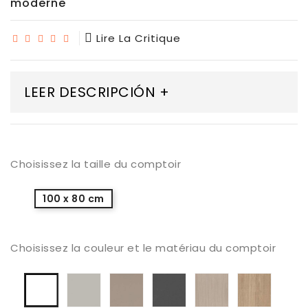
moderne
Lire La Critique
LEER DESCRIPCIÓN +
Choisissez la taille du comptoir
100 x 80 cm
Choisissez la couleur et le matériau du comptoir
Stratifié
Stratifié
Gris
Stratifié
Stratifi
stratifié
Seda
Taupe
Antracita
Roble
chêne
blanc
Blanco
Sega
lisse