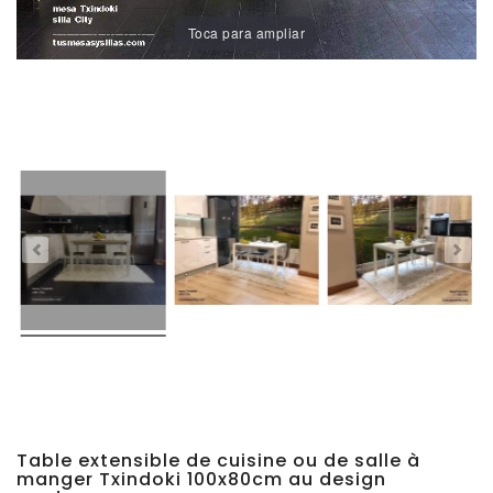
Chaises
Toca para ampliar
De
Salle
À
Manger
Porcelaine
Dekton
Stock
Tabourets
Hauts
Extérieur/jardin
Table extensible de cuisine ou de salle à
manger Txindoki 100x80cm au design