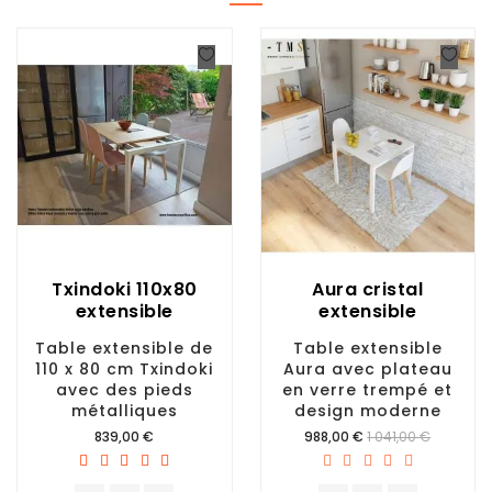
Txindoki 110x80
Aura cristal
extensible
extensible
Table extensible de
Table extensible
110 x 80 cm Txindoki
Aura avec plateau
avec des pieds
en verre trempé et
métalliques
design moderne
Prix
Prix
839,00 €
988,00 €
1 041,00 €