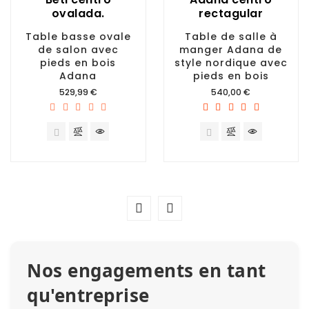
ovalada.
rectagular
Table basse ovale
Table de salle à
de salon avec
manger Adana de
pieds en bois
style nordique avec
Adana
pieds en bois
Prix
Prix
529,99 €
540,00 €
Nos engagements en tant
qu'entreprise