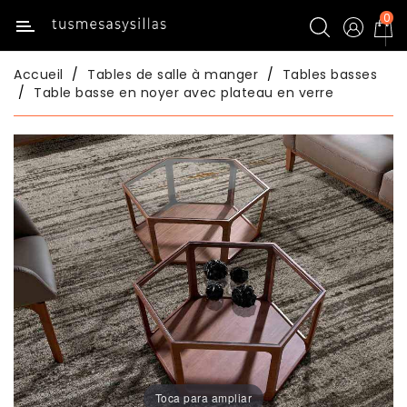
0
Catégorie
Accueil
Tables de salle à manger
Tables basses
Inicio
Table basse en noyer avec plateau en verre
Tables
De
Cuisine
Chaises
De
Cuisine
Tables
De
Salle
À
Manger
Toca para ampliar