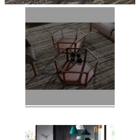
Chaises
De
Salle
À
Manger
Porcelaine
Dekton
Stock
Tabourets
Hauts
Extérieur/jardin