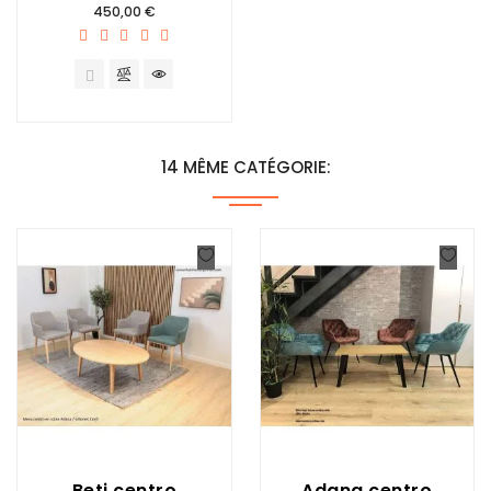
Prix
450,00 €
14 MÊME CATÉGORIE:
Beti centro
Adana centro